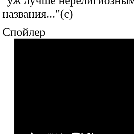
"уж лучше нерелигиозным 
названия..."(с)
Спойлер