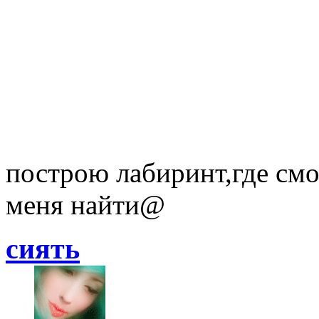
построю лабиринт,где смог
меня найти@
сиять