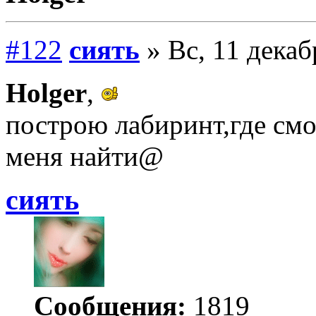
#122
сиять
» Вс, 11 декаб
Holger
,
построю лабиринт,где смог
меня найти@
сиять
Сообщения:
1819