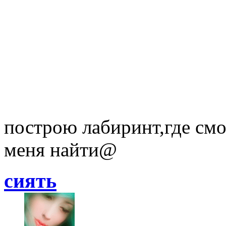
построю лабиринт,где смог
меня найти@
сиять