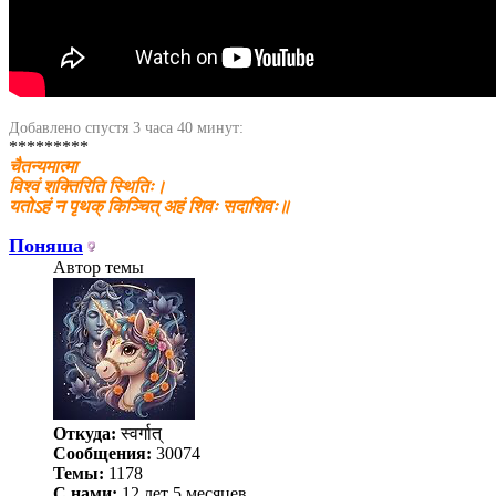
Добавлено спустя 3 часа 40 минут:
*********
चैतन्यमात्मा
विश्वं शक्तिरिति स्थितिः।
यतोऽहं न पृथक् किञ्चित् अहं शिवः सदाशिवः॥
Поняша
Автор темы
Откуда:
स्वर्गात्
Сообщения:
30074
Темы:
1178
С нами:
12 лет 5 месяцев