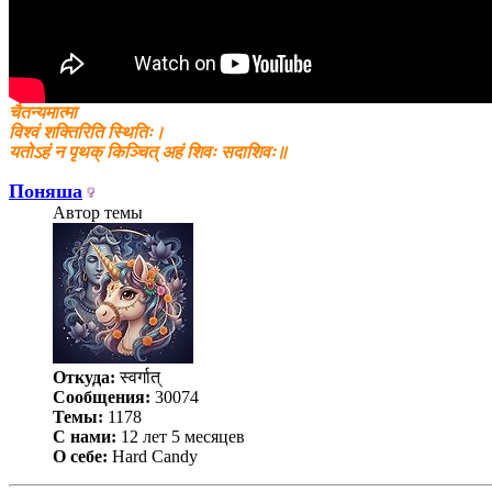
चैतन्यमात्मा
विश्वं शक्तिरिति स्थितिः।
यतोऽहं न पृथक् किञ्चित् अहं शिवः सदाशिवः॥
Поняша
Автор темы
Откуда:
स्वर्गात्
Сообщения:
30074
Темы:
1178
С нами:
12 лет 5 месяцев
О себе:
Hard Candy