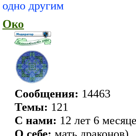
одно другим
Око
Сообщения:
14463
Темы:
121
С нами:
12 лет 6 месяц
О себе:
мать драконов)