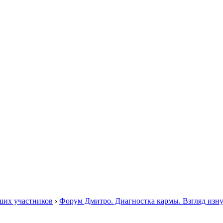
ших участников
›
Форум Дмитро. Диагностка кармы. Взгляд изну