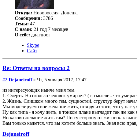
Откуда:
Новороссия, Донецк.
Сообщения:
3786
Темы:
47
С нами:
21 год 7 месяцев
О себе:
диагност
Skype
Сайт
Re: Ответы на вопросы 2
#2
Dejаneiroff
» Чт, 5 января 2017, 17:47
из интересующих нынче меня тем.
1. Смерть. На сколько человек умирает? ( в смысле - что умирае
2. Жизнь. Слишком много тем, сущностей, структур берут начал
Мы моделируем свое желание жить, исходя из того, что у нас у
Ну как типа - я хочу жить, в тонком плане выглядит так же как
Но каково желание жить там? По ту сторону от жизни как выг
Вам только кажется, что вы хотите больше знать. Зная всю пра
Dejаneiroff