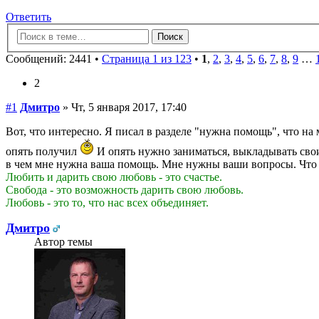
Ответить
Сообщений: 2441 •
Страница 1 из 123
•
1
,
2
,
3
,
4
,
5
,
6
,
7
,
8
,
9
…
2
#1
Дмитро
» Чт, 5 января 2017, 17:40
Вот, что интересно. Я писал в разделе "нужна помощь", что н
опять получил
И опять нужно заниматься, выкладывать свои з
в чем мне нужна ваша помощь. Мне нужны ваши вопросы. Что в
Любить и дарить свою любовь - это счастье.
Свобода - это возможность дарить свою любовь.
Любовь - это то, что нас всех объединяет.
Дмитро
Автор темы