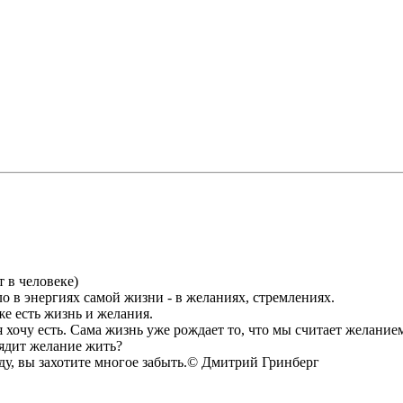
т в человеке)
о в энергиях самой жизни - в желаниях, стремлениях.
же есть жизнь и желания.
 я хочу есть. Сама жизнь уже рождает то, что мы считает желание
лядит желание жить?
вду, вы захотите многое забыть.© Дмитрий Гринберг