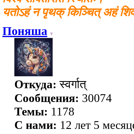
यतोऽहं न पृथक् किञ्चित् अहं श
Поняша
Откуда:
स्वर्गात्
Сообщения:
30074
Темы:
1178
С нами:
12 лет 5 месяц