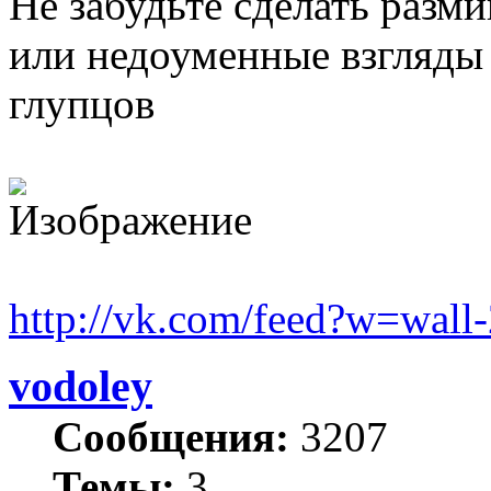
Не забудьте сделать разм
или недоуменные взгляды
глупцов
http://vk.com/feed?w=wal
vodoley
Сообщения:
3207
Темы:
3