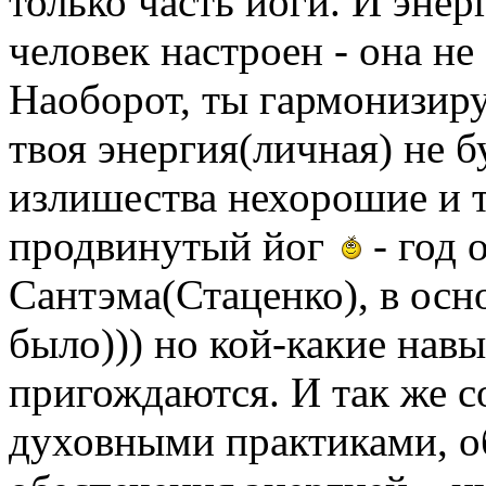
только часть йоги. И энер
человек настроен - она не
Наоборот, ты гармонизиру
твоя энергия(личная) не б
излишества нехорошие и т.
продвинутый йог
- год 
Сантэма(Стаценко), в осно
было))) но кой-какие навы
пригождаются. И так же с
духовными практиками, о