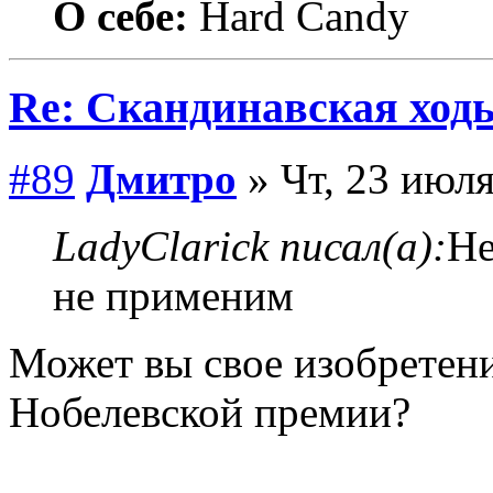
О себе:
Hard Candy
Re: Скандинавская ходь
#89
Дмитро
» Чт, 23 июля
LadyClarick писал(а):
Не
не применим
Может вы свое изобретени
Нобелевской премии?