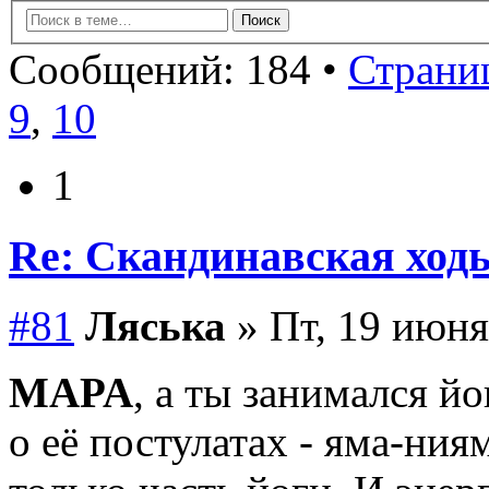
Сообщений: 184 •
Страниц
9
,
10
1
Re: Скандинавская ходь
#81
Ляська
» Пт, 19 июня
MAPA
, а ты занимался й
о её постулатах - яма-ниям