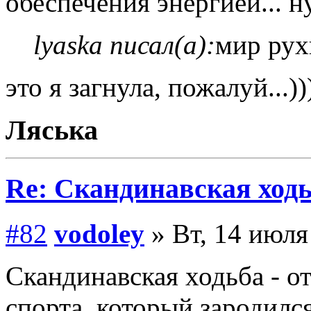
обеспечения энергией... н
lyaska писал(а):
мир рух
это я загнула, пожалуй...)))
Ляська
Re: Скандинавская ходь
#82
vodoley
» Вт, 14 июля
Скандинавская ходьба - о
спорта, который зародилс