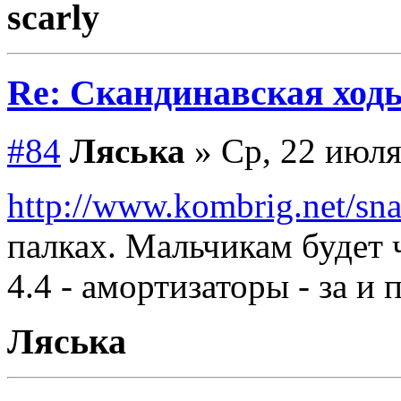
scarly
Re: Скандинавская ходь
#84
Ляська
» Ср, 22 июля
http://www.kombrig.net/sna
палках. Мальчикам будет 
4.4 - амортизаторы - за и 
Ляська