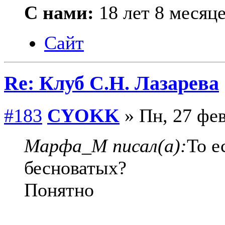
С нами:
18 лет 8 месяц
Сайт
Re: Клуб С.Н. Лазарева
#183
CYOKK
» Пн, 27 фев
Марфа_М писал(а):
То е
бесноватых?
Понятно