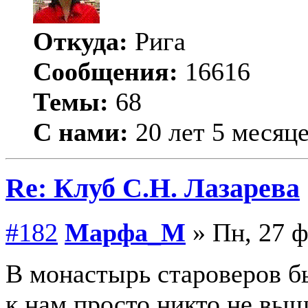
Откуда:
Рига
Сообщения:
16616
Темы:
68
С нами:
20 лет 5 месяц
Re: Клуб С.Н. Лазарева
#182
Марфа_М
» Пн, 27 ф
В монастырь староверов бы
к нам просто никто не выш