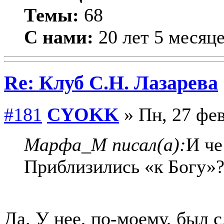
Темы:
68
С нами:
20 лет 5 месяц
Re: Клуб С.Н. Лазарева
#181
CYOKK
» Пн, 27 фев
Марфа_М писал(а):
И че
Приблизились «к Богу»
Да. У нее, по-моему, был 