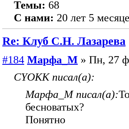
Темы:
68
С нами:
20 лет 5 месяц
Re: Клуб С.Н. Лазарева
#184
Марфа_М
» Пн, 27 ф
CYOKK писал(а):
Марфа_М писал(а):
То
бесноватых?
Понятно