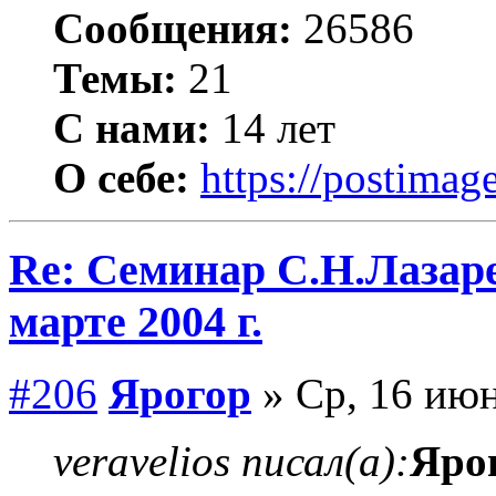
Сообщения:
26586
Темы:
21
С нами:
14 лет
О себе:
https://postimage
Re: Семинар С.Н.Лазаре
марте 2004 г.
#206
Ярогор
» Ср, 16 июн
veravelios писал(а):
Яро