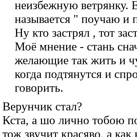
неизбежную ветрянку. Е
называется " поучаю и 
Ну кто застрял , тот заст
Моё мнение - стань снач
желающие так жить и чу
когда подтянутся и спро
говорить.
Верунчик стал?
Кста, а шо лично тобою п
тож звучит красяво, а как