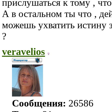
прислушаться к тому , чт
А в остальном ты что , де
можешь ухватить истину 
?
veravelios
Сообщения:
26586