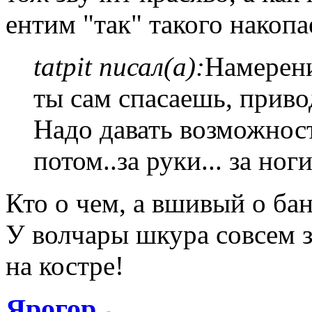
ентим "так" такого накоп
tatpit писал(а):
Намерени
ты сам спасаешь, приво
Надо давать возможност
потом..за руки... за ноги
Кто о чем, а вшивый о ба
У волчары шкура совсем 
на костре!
Ярогор