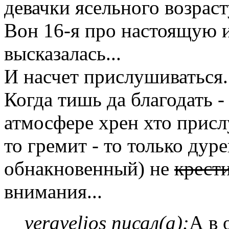
девачки ясельного возрасту
Вон 16-я про настоящую 
высказалась...
И насчет прислушиваться.
Когда тишь да благодать -
атмосфере хрен хто присл
то гремит - то только ду
обнакновенный) не
крест
внимания...
veravelios писал(а):
А в 