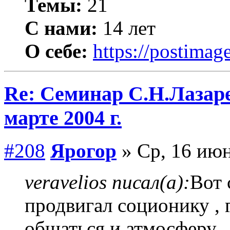
Темы:
21
С нами:
14 лет
О себе:
https://postimage
Re: Семинар С.Н.Лазаре
марте 2004 г.
#208
Ярогор
» Ср, 16 июн
veravelios писал(а):
Вот 
продвигал соционику , 
общаться и атмосферу ,