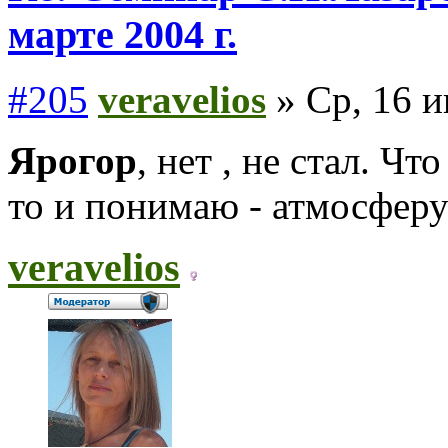
марте 2004 г.
#205
veravelios
» Ср, 16 и
Ярогор
, нет , не стал. Ч
то и понимаю - атмосферу 
veravelios