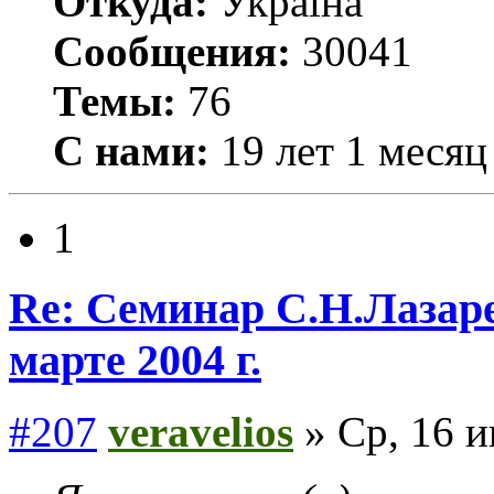
Откуда:
Україна
Сообщения:
30041
Темы:
76
С нами:
19 лет 1 месяц
1
Re: Семинар С.Н.Лазаре
марте 2004 г.
#207
veravelios
» Ср, 16 и