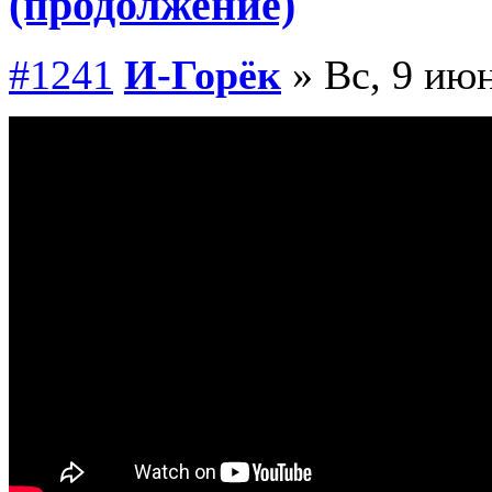
(продолжение)
#1241
И-Горёк
» Вс, 9 июн