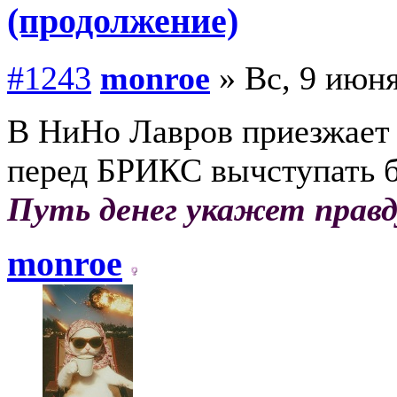
(продолжение)
#1243
monroe
» Вс, 9 июня
В НиНо Лавров приезжает
перед БРИКС вычступать б
Путь денег укажет правд
monroe