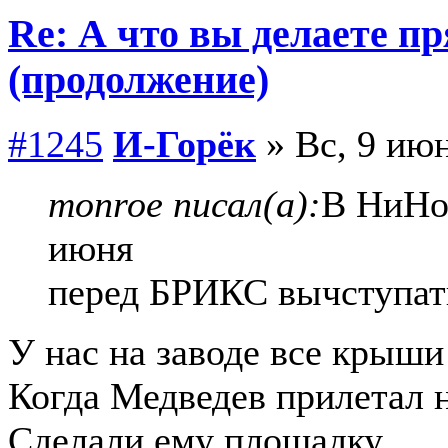
Re: А что вы делаете пр
(продолжение)
#1245
И-Горёк
» Вс, 9 июн
monroe писал(а):
В НиНо
июня
перед БРИКС вычступат
У нас на заводе все крыши
Когда Медведев прилетал н
Сделали ему площадку