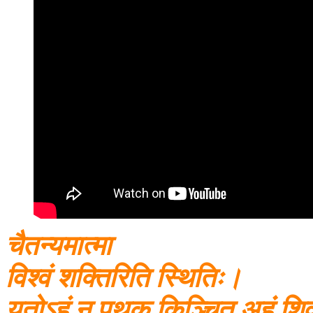
चैतन्यमात्मा
विश्वं शक्तिरिति स्थितिः।
यतोऽहं न पृथक् किञ्चित् अहं श