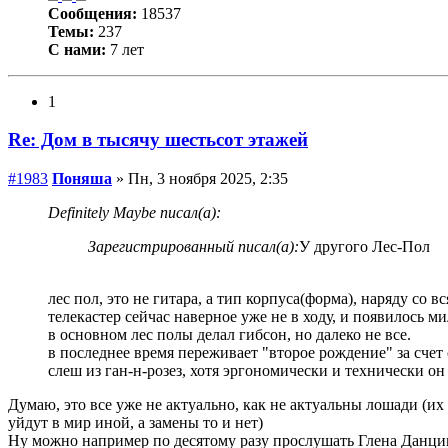
Сообщения:
18537
Темы:
237
С нами:
7 лет
1
Re: Дом в тысячу шестьсот этажей
#1983
Поняша
» Пн, 3 ноября 2025, 2:35
Definitely Maybe писал(а):
Зарегистрированный писал(а):
У другого Лес-Пол
лес пол, это не гитара, а тип корпуса(форма), наряду со 
телекастер сейчас наверное уже не в ходу, и появилось м
в основном лес полы делал гибсон, но далеко не все.
в последнее время переживает "второе рождение" за счет
слеш из ган-н-розез, хотя эргономически и технически он
Думаю, это все уже не актуально, как не актуальны лошади (их
уйдут в мир иной, а замены то и нет)
Ну можно например по десятому разу прослушать Глена Данцига 