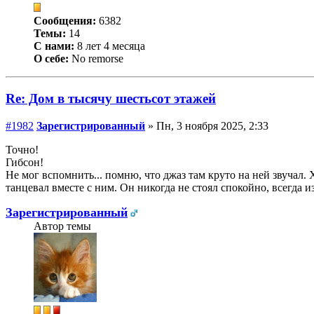
Сообщения:
6382
Темы:
14
С нами:
8 лет 4 месяца
О себе:
No remorse
Re: Дом в тысячу шестьсот этажей
#1982
Зарегистрированный
» Пн, 3 ноября 2025, 2:33
Точно!
Гибсон!
Не мог вспомнить... помню, что джаз там круто на ней звучал. 
танцевал вместе с ним. Он никогда не стоял спокойно, всегда из
Зарегистрированный
Автор темы