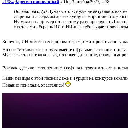
#1984
Зарегистрированный
» Пн, 3 ноября 2025, 2:58
Поняша писал(а):
Думаю, это все уже не актуально, как н
старички на седьмом десятке уйдут в мир иной, а замены 
Ну можно например по десятому разу прослушать Глена Дан
с гитарами - берешь ИИ и ИИ-шка тебе выдает новую ком
Конечно, ИИ может сгенерировать трек, имитировать стиль, даж
Но вот "извиваться как змея вместе с фразами" - это пока тольк
Музыка - это не только звук, но и жест, дыхание, взгляд, имп
Вот как здесь во вступлении саксофона в девятом такте записы
Наши певицы с этой песней даже в Турции на конкурсе вокалис
Недавно приехали, хвастались!