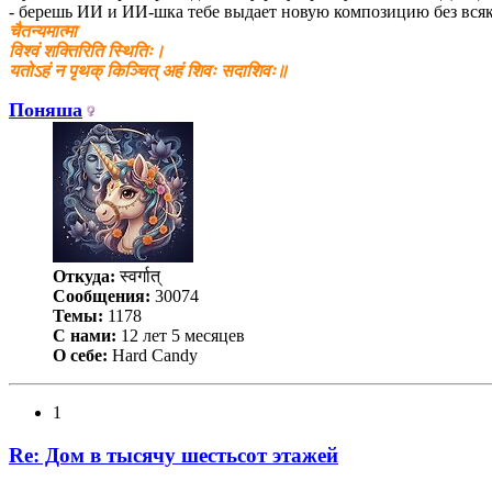
- берешь ИИ и ИИ-шка тебе выдает новую композицию без всяк
चैतन्यमात्मा
विश्वं शक्तिरिति स्थितिः।
यतोऽहं न पृथक् किञ्चित् अहं शिवः सदाशिवः॥
Поняша
Откуда:
स्वर्गात्
Сообщения:
30074
Темы:
1178
С нами:
12 лет 5 месяцев
О себе:
Hard Candy
1
Re: Дом в тысячу шестьсот этажей