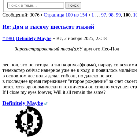
Сообщений: 3076 •
Страница 100 из 154
•
1
…
97
,
98
,
99
,
100
,
1
Re: Дом в тысячу шестьсот этажей
#1981
Definitely Maybe
» Вс, 2 ноября 2025, 23:18
Зарегистрированный писал(а):
У другого Лес-Пол
лес пол, это не гитара, а тип корпуса(форма), наряду со всяки
телекастер сейчас наверное уже не в ходу, и появилось мильйо
в основном лес полы делал гибсон, но далеко не все.
в последнее время переживает "второе рождение" за счет своег
розез, хотя эргономически и технически он сильно уступает стр
If I close my eyes forever, Will it all remain the same?
Definitely Maybe