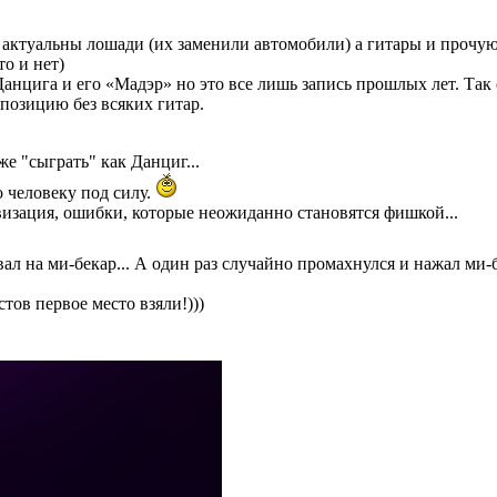
е актуальны лошади (их заменили автомобили) а гитары и прочую
то и нет)
цига и его «Мадэр» но это все лишь запись прошлых лет. Так он 
позицию без всяких гитар.
е "сыграть" как Данциг...
о человеку под силу.
ровизация, ошибки, которые неожиданно становятся фишкой...
вал на ми-бекар... А один раз случайно промахнулся и нажал ми-
тов первое место взяли!)))