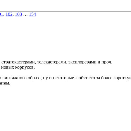
01
,
102
,
103
…
154
ми стратокастерами, телекастерами, эксплорерами и проч.
н новых корпусов.
о винтажного образа, ну и некоторые любят его за более коротк
атам.