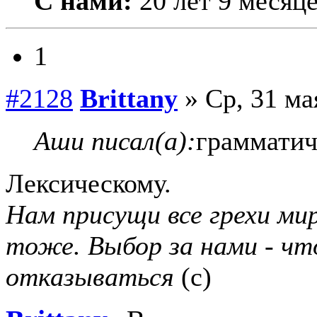
С нами:
20 лет 9 месяц
1
#2128
Brittany
» Ср, 31 ма
Аши писал(а):
грамматич
Лексическому.
Нам присущи все грехи мир
тоже. Выбор за нами - чт
отказываться
(с)