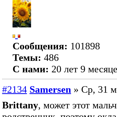
Сообщения:
101898
Темы:
486
С нами:
20 лет 9 месяц
#2134
Samersen
» Ср, 31 м
Brittany
, может этот маль
родственник, поэтому окла