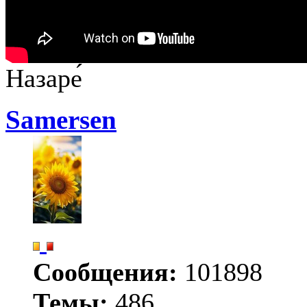
Назаре́
Samersen
Сообщения:
101898
Темы:
486