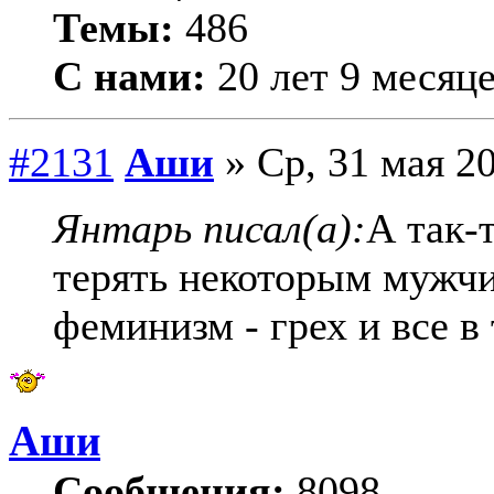
Темы:
486
С нами:
20 лет 9 месяц
#2131
Аши
» Ср, 31 мая 20
Янтарь писал(а):
А так-т
терять некоторым мужчи
феминизм - грех и все в 
Аши
Сообщения:
8098