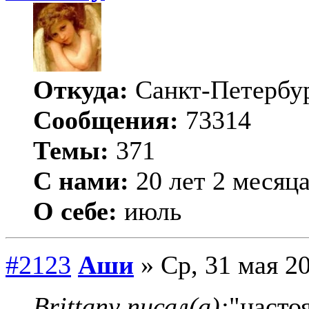
Откуда:
Санкт-Петербу
Сообщения:
73314
Темы:
371
С нами:
20 лет 2 месяц
О себе:
июль
#2123
Аши
» Ср, 31 мая 20
Brittany писал(а):
"насто