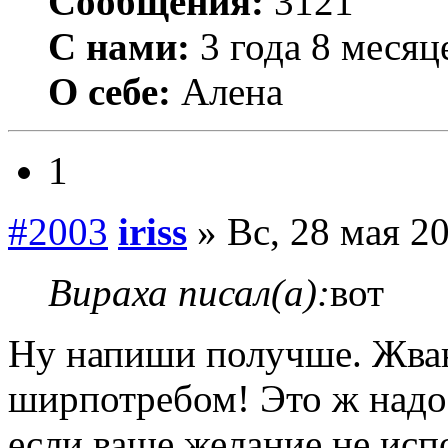
Сообщения:
3121
С нами:
3 года 8 месяц
О себе:
Алена
1
#2003
iriss
» Вс, 28 мая 20
Вираха писал(а):
вот
Ну напиши получше. Жван
ширпотребом! Это ж надо 
если ваше желание не исп