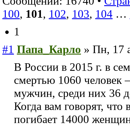
Сообщений: 16740 •
Стра
100
,
101
,
102
,
103
,
104
…
1
#1
Папа_Карло
» Пн, 17 
В России в 2015 г. в с
смертью 1060 челове
мужчин, среди них 36 
Когда вам говорят, что 
погибает 14000 женщ