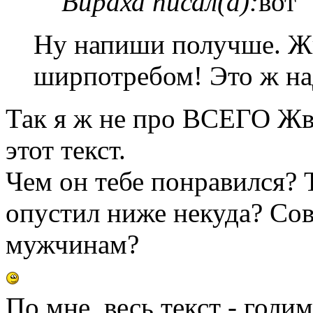
Вираха писал(а):
вот
Ну напиши получше. Жв
ширпотребом! Это ж над
Так я ж не про ВСЕГО Жва
этот текст.
Чем он тебе понравился? 
опустил ниже некуда? Со
мужчинам?
По мне, весь текст - голи