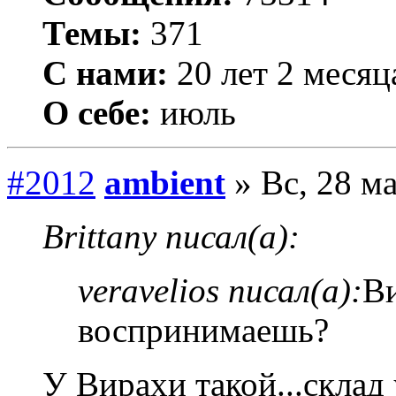
Темы:
371
С нами:
20 лет 2 месяц
О себе:
июль
#2012
ambient
» Вс, 28 ма
Brittany писал(а):
veravelios писал(а):
Ви
воспринимаешь?
У Вирахи такой...склад