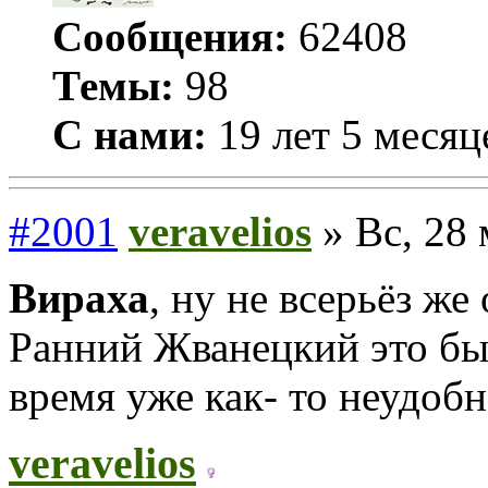
Сообщения:
62408
Темы:
98
С нами:
19 лет 5 месяц
#2001
veravelios
» Вс, 28 
Вираха
, ну не всерьёз же
Ранний Жванецкий это было
время уже как- то неудоб
veravelios