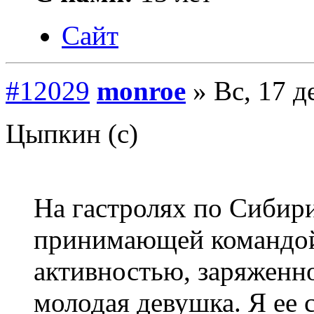
Сайт
#12029
monroe
» Вс, 17 д
Цыпкин (с)
На гастролях по Сибир
принимающей командой,
активностью, заряженн
молодая девушка. Я ее 