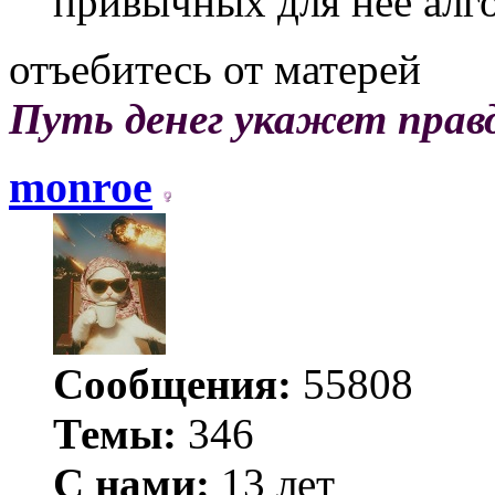
привычных для неё алг
отъебитесь от матерей
Путь денег укажет прав
monroe
Сообщения:
55808
Темы:
346
С нами:
13 лет