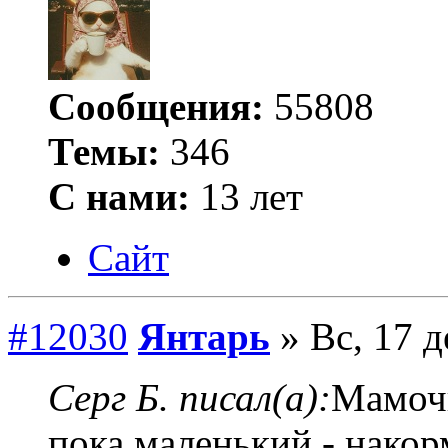
Сообщения:
55808
Темы:
346
С нами:
13 лет
Сайт
#12030
Янтарь
» Вс, 17 д
Серг Б. писал(а):
Мамочк
пока маленький - накор