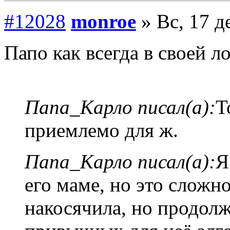
#12028
monroe
» Вс, 17 д
Папо как всегда в своей л
Папа_Карло писал(а):
Т
приемлемо для ж.
Папа_Карло писал(а):
Я
его маме, но это сложн
накосячила, но продолж