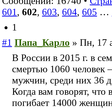
Сообщений: 16740 •
Стра
601
,
602
,
603
,
604
,
605
…
1
#1
Папа_Карло
» Пн, 17 
В России в 2015 г. в с
смертью 1060 челове
мужчин, среди них 36 
Когда вам говорят, что 
погибает 14000 женщ