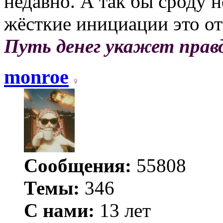
недавно. А так бы сроду н
жёсткие инициации это от
Путь денег укажет прав
monroe
Сообщения:
55808
Темы:
346
С нами:
13 лет