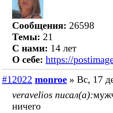
Сообщения:
26598
Темы:
21
С нами:
14 лет
О себе:
https://postimage
#12022
monroe
» Вс, 17 д
veravelios писал(а):
мужч
ничего