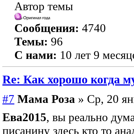
Автор темы
Сообщения:
4740
Темы:
96
С нами:
10 лет 9 месяц
Re: Как хорошо когда му
#7
Мама Роза
» Ср, 20 ян
Ева2015
, вы реально дум
писанину здесь кто то ана