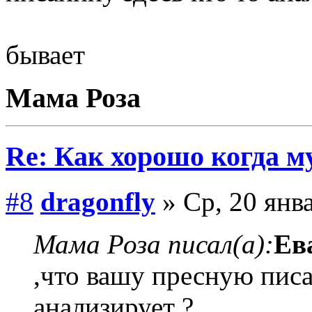
бывает
Мама Роза
Re: Как хорошо когда му
#8
dragonfly
» Ср, 20 янв
Мама Роза писал(а):
Ев
,что вашу пресную писа
анализирует ?