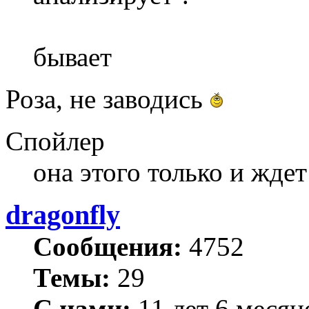
бывает
Роза, не заводись
Спойлер
она этого только и жде
dragonfly
Сообщения:
4752
Темы:
29
С нами:
11 лет 6 месяц