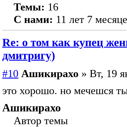
Темы:
16
С нами:
11 лет 7 месяц
Re: о том как купец жен
дмитригу)
#10
Ашикирахо
» Вт, 19 я
это хорошо. но мечешся ты
Ашикирахо
Автор темы