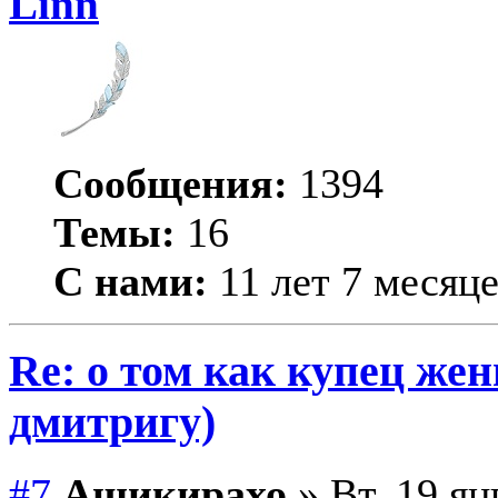
Linn
Сообщения:
1394
Темы:
16
С нами:
11 лет 7 месяц
Re: о том как купец жен
дмитригу)
#7
Ашикирахо
» Вт, 19 ян