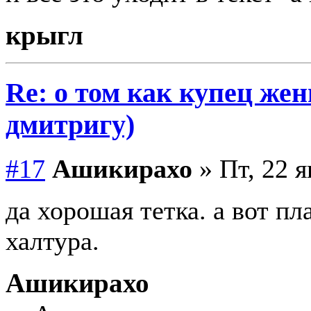
крыгл
Re: о том как купец жен
дмитригу)
#17
Ашикирахо
» Пт, 22 я
да хорошая тетка. а вот пл
халтура.
Ашикирахо