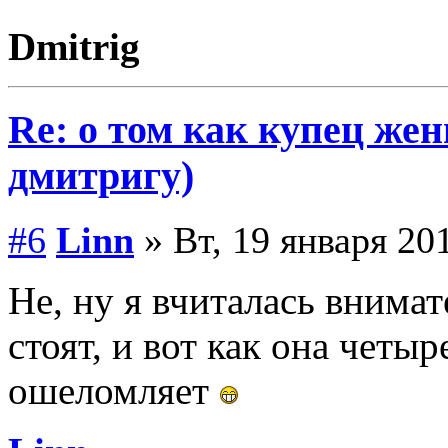
Dmitrig
Re: о том как купец жен
дмитригу)
#6
Linn
» Вт, 19 января 201
Не, ну я вчиталась внима
стоят, и вот как она четы
ошеломляет