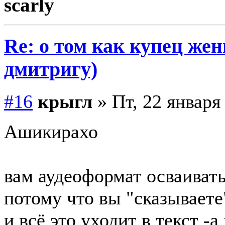
scarly
Re: о том как купец жен
дмитригу)
#16
крыгл
» Пт, 22 января
Ашикирахо
вам аудеоформат осваиват
потому что вы "сказывает
и всё это уходит в текст -а