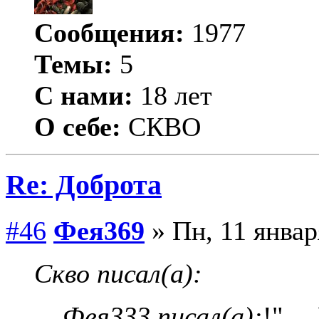
Сообщения:
1977
Темы:
5
С нами:
18 лет
О себе:
СКВО
Re: Доброта
#46
Фея369
» Пн, 11 январ
Скво писал(а):
Фея333 писал(а):
!"… 