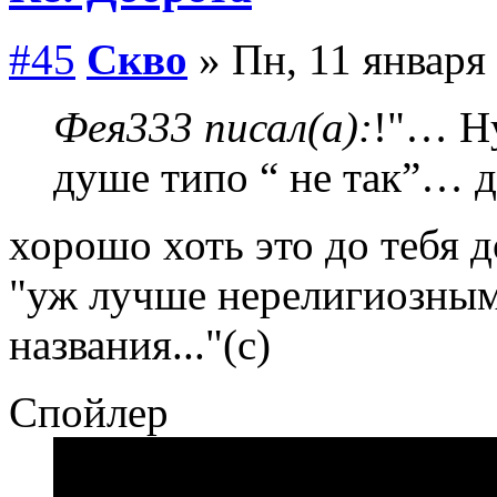
#45
Скво
» Пн, 11 января 
Фея333 писал(а):
!"… Ну
душе типо “ не так”… д
хорошо хоть это до тебя 
"уж лучше нерелигиозным 
названия..."(с)
Спойлер