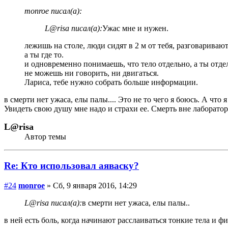
monroe писал(а):
L@risa писал(а):
Ужас мне и нужен.
лежишь на столе, люди сидят в 2 м от тебя, разговаривают
а ты где то.
и одновременно понимаешь, что тело отдельно, а ты отде
не можешь ни говорить, ни двигаться.
Лариса, тебе нужно собрать больше информации.
в смерти нет ужаса, елы палы.... Это не то чего я боюсь. А что 
Увидеть свою душу мне надо и страхи ее. Смерть вне лаборато
L@risa
Автор темы
Re: Кто использовал аяваску?
#24
monroe
» Сб, 9 января 2016, 14:29
L@risa писал(а):
в смерти нет ужаса, елы палы..
в ней есть боль, когда начинают расслаиваться тонкие тела и фи