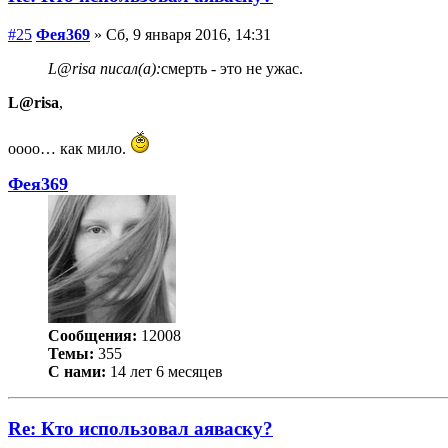
#25
Фея369
» Сб, 9 января 2016, 14:31
L@risa писал(а):
смерть - это не ужас.
L@risa
,
оооо… как мило.
Фея369
Сообщения:
12008
Темы:
355
С нами:
14 лет 6 месяцев
Re: Кто использовал аяваску?