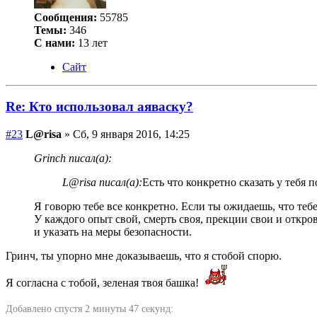
Сообщения:
55785
Темы:
346
С нами:
13 лет
Сайт
Re: Кто использовал аяваску?
#23
L@risa
» Сб, 9 января 2016, 14:25
Grinch писал(а):
L@risa писал(а):
Есть что конкретно сказать у тебя 
Я говорю тебе все конкретно. Если ты ожидаешь, что теб
У каждого опыт свой, смерть своя, прекции свои и откро
и указать на меры безопасности.
Гринч, ты упорно мне доказываешь, что я стобой спорю.
Я согласна с тобой, зеленая твоя башка!
Добавлено спустя 2 минуты 47 секунд: