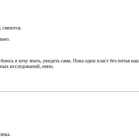
, смеются.
льно.
я боюсь я хочу знать, увидеть сама. Пока один пласт без питья на
рных исследований, имхо.
зика.