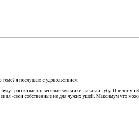
по теме? я послушаю с удовольствием
е будут рассказывать веселые мультики -закатай губу. Причину т
вения -свои собственные не для чужих ушей. Максимум что можн