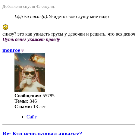
Добавлено спустя 45 секунд:
L@risa писал(а):
Увидеть свою душу мне надо
снизу? это как увидеть трусы у девочки и решить, что вся девоч
Путь денег укажет правду
monroe
Сообщения:
55785
Темы:
346
С нами:
13 лет
Сайт
Re: Кто использовал аяваску?