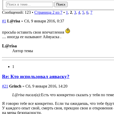
Сообщений: 123 •
Страница 2 из 7
•
1
,
2
,
3
,
4
,
5
,
6
,
7
#1
L@risa
» Сб, 9 января 2016, 0:37
просьба оставить свои впечатления
.... иногда ее называют Айяуаска .
L@risa
Автор темы
1
Re: Кто использовал аяваску?
#21
Grinch
» Сб, 9 января 2016, 14:20
L@risa писал(а):
Есть что конкретно сказать у тебя по те
Я говорю тебе все конкретно. Если ты ожидаешь, что тебе буду
У каждого опыт свой, смерть своя, прекции свои и откровения
на меры безопасности.