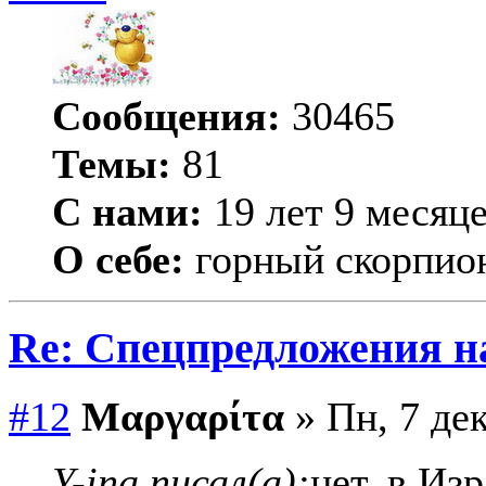
Сообщения:
30465
Темы:
81
С нами:
19 лет 9 месяц
О себе:
горный скорпио
Re: Спецпредложения 
#12
Μαργαρίτα
» Пн, 7 дек
Y-ina писал(а):
нет, в Из