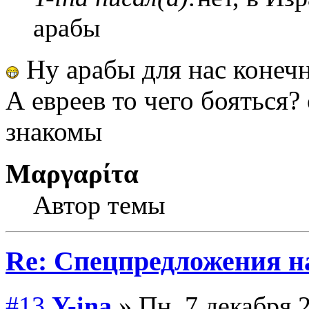
арабы
Ну арабы для нас конеч
А евреев то чего бояться?
знакомы
Μαργαρίτα
Автор темы
Re: Спецпредложения 
#13
Y-ina
» Пн, 7 декабря 2