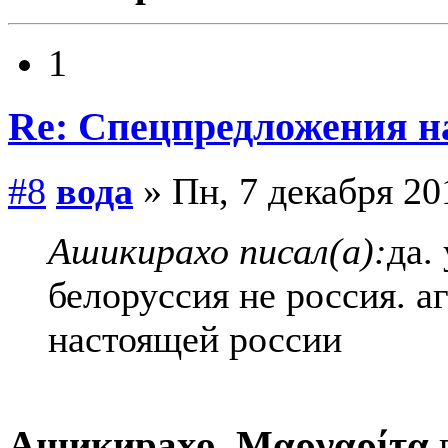
1
Re: Спецпредложения 
#8
вода
» Пн, 7 декабря 20
Ашикирахо писал(а):
да.
белоруссия не россия. а
настоящей россии
Ашикирахо
,
Μαργαρίτα
п