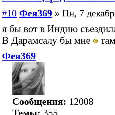
#10
Фея369
» Пн, 7 декабр
я бы вот в Индию съездила
В Дарамсалу бы мне
там
Фея369
Сообщения:
12008
Темы:
355