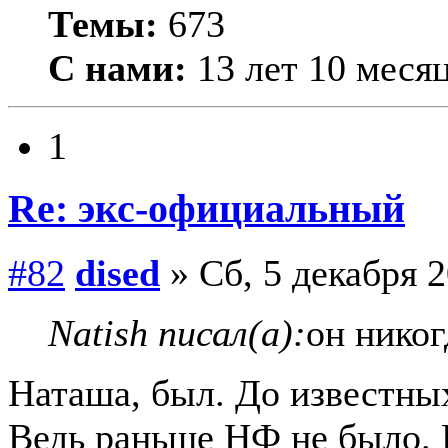
Темы:
673
С нами:
13 лет 10 меся
1
Re: экс-официальный
#82
dised
» Сб, 5 декабря 2
Natish писал(а):
он нико
Наташа, был. До известны
Ведь раньше НФ не было. В