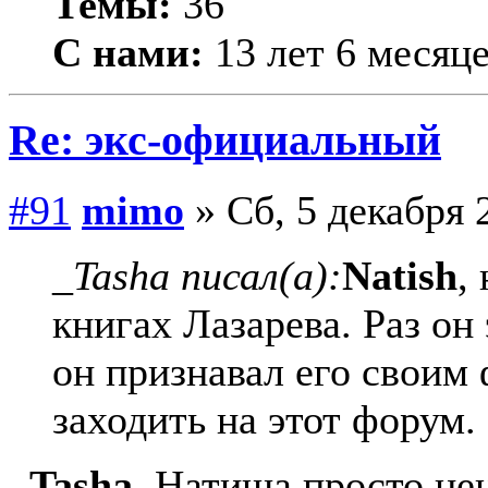
Темы:
36
С нами:
13 лет 6 месяц
Re: экс-официальный
#91
mimo
» Сб, 5 декабря 
_Tasha писал(а):
Natish
,
книгах Лазарева. Раз он
он признавал его своим
заходить на этот форум.
_Tasha
, Натиша просто не