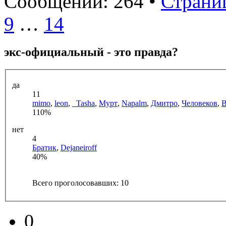
Сообщений: 264 •
Страниц
9
…
14
экс-официальный - это правда?
да
11
mimo
,
leon
,
_Tasha
,
Мурт
,
Napalm
,
Дмитро
,
Человеков
,
B
110%
нет
4
Братик
,
Dejаneiroff
40%
Всего проголосовавших: 10
0