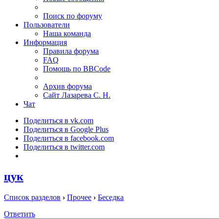
Поиск по форуму
Пользователи
Наша команда
Информация
Правила форума
FAQ
Помощь по BBCode
Архив форума
Сайт Лазарева С. Н.
Чат
Поделиться в vk.com
Поделиться в Google Plus
Поделиться в facebook.com
Поделиться в twitter.com
цук
Список разделов
›
Прочее
›
Беседка
Ответить