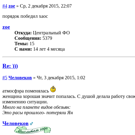
#4
zoe
» Ср, 2 декабря 2015, 22:07
порядок победил хаос
zoe
Откуда:
Центральный ФО
Сообщения:
5379
Темы:
15
С нами:
14 лет 4 месяца
Re: )))
#5
Человеков
» Чт, 3 декабря 2015, 1:02
атмосфэра поменялась
женщина хорошая значит попалась. С душой делала работу свою
изменению ситуации.
Много на планете видов обезьян:
Это расы прошлого- потеряли Ян
Человеков