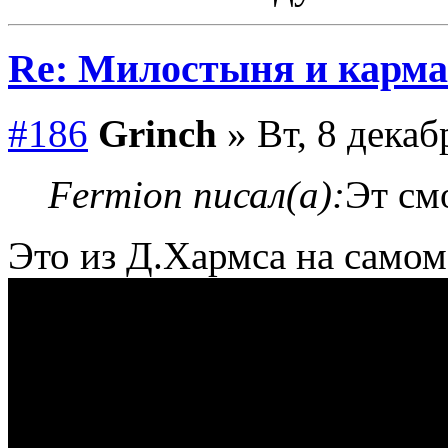
Re: Милостыня и карма
#186
Grinch
» Вт, 8 декаб
Fermion писал(а):
Эт см
Это из Д.Хармса на самом