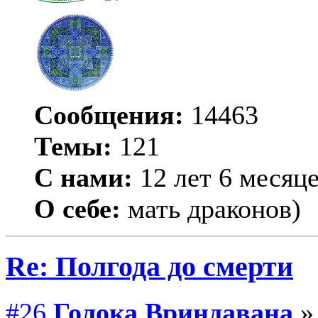
Сообщения:
14463
Темы:
121
С нами:
12 лет 6 месяц
О себе:
мать драконов)
Re: Полгода до смерти
#26
Голока Вриндавана
» 