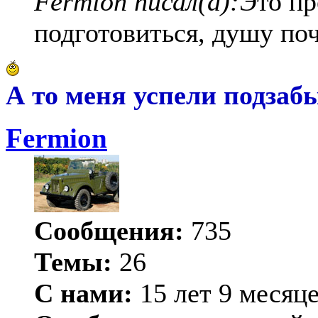
Fermion писал(а):
Это п
подготовиться, душу по
А то меня успели подзабы
Fermion
Сообщения:
735
Темы:
26
С нами:
15 лет 9 месяц