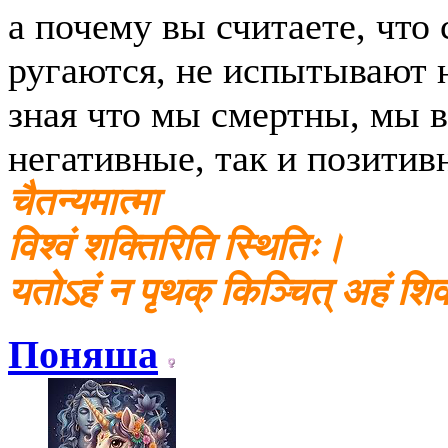
а почему вы считаете, что
ругаются, не испытывают 
зная что мы смертны, мы в
негативные, так и позитив
चैतन्यमात्मा
विश्वं शक्तिरिति स्थितिः।
यतोऽहं न पृथक् किञ्चित् अहं श
Поняша