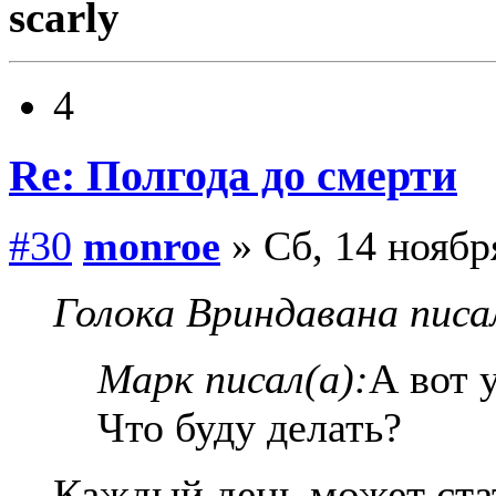
scarly
4
Re: Полгода до смерти
#30
monroe
» Сб, 14 ноябр
Голока Вриндавана писа
Марк писал(а):
А вот 
Что буду делать?
Каждый день может ста