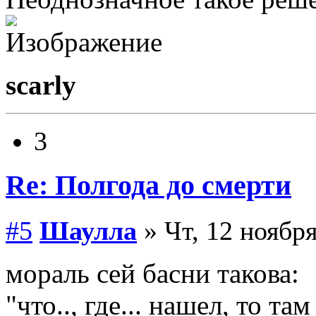
scarly
3
Re: Полгода до смерти
#5
Шаулла
» Чт, 12 ноября
мораль сей басни такова:
"что.., где... нашел, то т