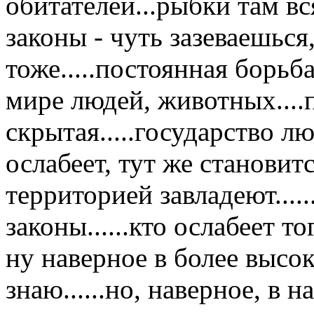
обитателей...рыбки там вся
законы - чуть зазеваешься
тоже.....постоянная борьба
мире людей, животных....
скрытая.....государство л
ослабеет, тут же становит
территорией завладеют....
законы......кто ослабеет т
ну наверное в более высо
знаю......но, наверное, в