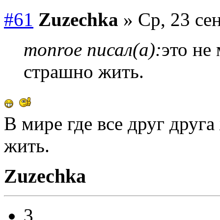
#61
Zuzechka
» Ср, 23 се
monroe писал(а):
это не
страшно жить.
В мире где все друг друг
жить.
Zuzechka
3