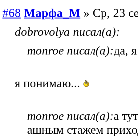
#68
Марфа_М
» Ср, 23 с
dobrovolya писал(а):
monroe писал(а):
да, 
я понимаю...
monroe писал(а):
а ту
ашным стажем приход