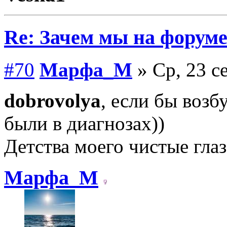
Re: Зачем мы на форум
#70
Марфа_М
» Ср, 23 с
dobrovolya
, если бы возб
были в диагнозах))
Детства моего чистые гла
Марфа_М