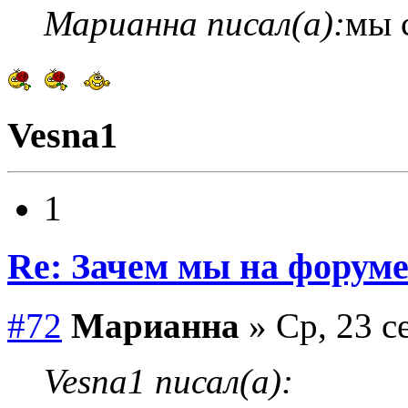
Марианна писал(а):
мы 
Vesna1
1
Re: Зачем мы на форум
#72
Марианна
» Ср, 23 с
Vesna1 писал(а):