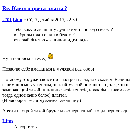
Re: Какого цвета платье?
#701
Linn
» Сб, 5 декабря 2015, 22:39
тебе какую женщину лучше иметь перед сексом ?
в чёрном платье или в белом ?
отвечай быстро - за пивом идти надо
Ну и вопросы в теме.)
Позволю себе вмешаться в мужской разговор)
По моему это уже зависит от настроя пары, так скажем. Если н
своим неземным теплом, теплой мягкой нежностью , так, что 
замирающий такой, в тишине этой теплой, и как бы в таком состо
тогда однозначно белое) платье).
(И наоборот- если мужчина -женщину.)
А если настрой такой брутально-энергичный, тогда черное одно
Linn
Автор темы