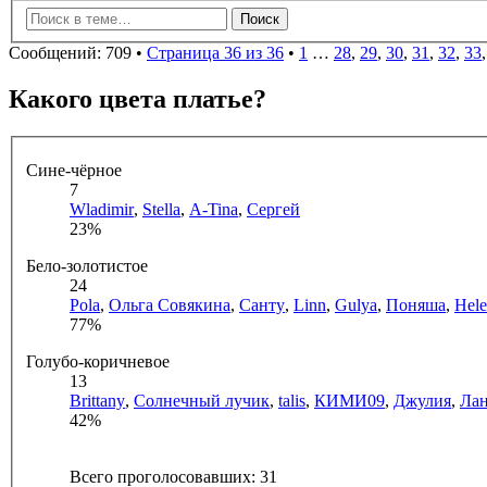
Сообщений: 709 •
Страница 36 из 36
•
1
…
28
,
29
,
30
,
31
,
32
,
33
Какого цвета платье?
Сине-чёрное
7
Wladimir
,
Stella
,
A-Tina
,
Сергей
23%
Бело-золотистое
24
Pola
,
Ольга Совякина
,
Санту
,
Linn
,
Gulya
,
Поняша
,
Hel
77%
Голубо-коричневое
13
Brittany
,
Солнечный лучик
,
talis
,
КИМИ09
,
Джулия
,
Ла
42%
Всего проголосовавших: 31