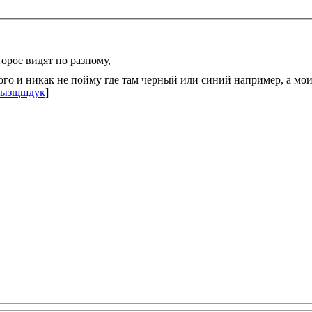
торое видят по разному,
бого и никак не пойму где там черный или синий например, а мо
idызщшдук
]