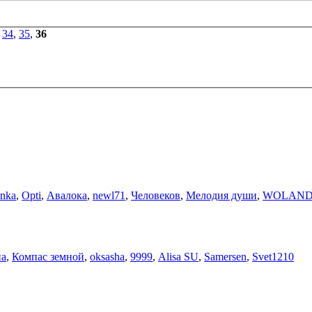
,
34
,
35
,
36
enka
,
Opti
,
Авалока
,
newl71
,
Человеков
,
Мелодия души
,
WOLAN
на
,
Компас земной
,
oksasha
,
9999
,
Alisa SU
,
Samersen
,
Svet1210