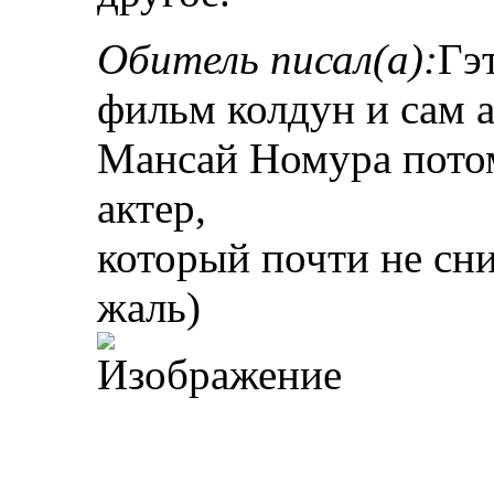
Обитель писал(а):
Гэ
фильм колдун и сам 
Мансай Номура пото
актер,
который почти не сни
жаль)