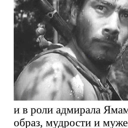
и в роли адмирала Ямам
образ, мудрости и муже