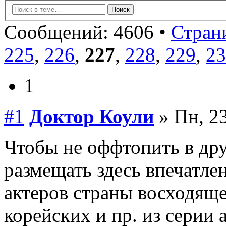
Сообщений: 4606 •
Страни
225
,
226
,
227
,
228
,
229
,
23
1
#1
Доктор Коули
» Пн, 23
Чтобы не оффтопить в др
размещать здесь впечатле
актеров страны восходяще
корейских и пр. из серии 