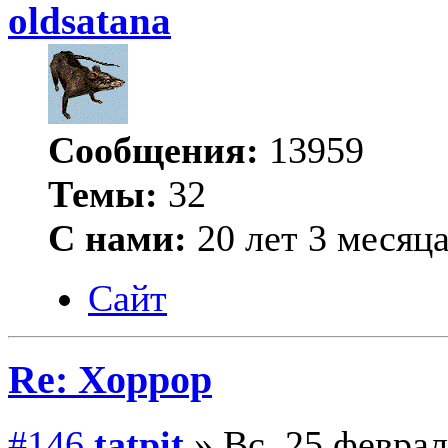
oldsatana
Сообщения:
13959
Темы:
32
С нами:
20 лет 3 месяц
Сайт
Re: Хоррор
#146
tatpit
» Вс, 25 феврал