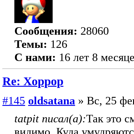
Сообщения:
28060
Темы:
126
С нами:
16 лет 8 месяц
Re: Хоррор
#145
oldsatana
» Вс, 25 фе
tatpit писал(а):
Так это 
видимо..Куда умудряются