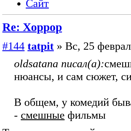
Сайт
Re: Хоррор
#144
tatpit
» Вс, 25 феврал
oldsatana писал(а):
смеш
нюансы, и сам сюжет, си
В общем, у комедий быв
-
смешные
фильмы