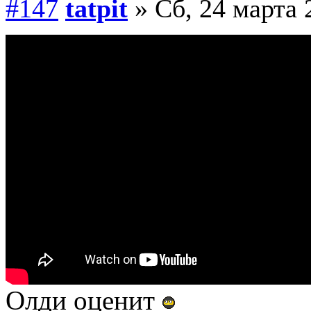
#147
tatpit
» Сб, 24 марта 
Олди оценит