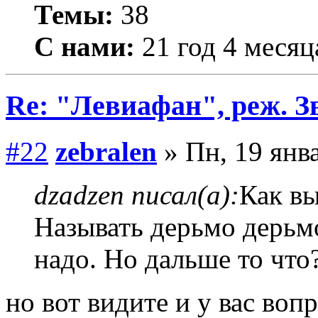
Темы:
38
С нами:
21 год 4 месяц
Re: "Левиафан", реж. З
#22
zebralen
» Пн, 19 янва
dzadzen писал(а):
Как вы
Называть дерьмо дерьм
надо. Но дальше то что
но вот видите и у вас воп