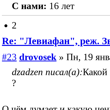
С нами:
16 лет
2
Re: "Левиафан", реж. З
#23
drovosek
» Пн, 19 янв
dzadzen писал(а):
Какой 
?
О чём думает и какую цен