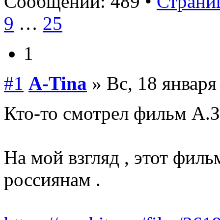
Сообщений: 489 •
Страниц
9
…
25
1
#1
A-Tina
» Вс, 18 января
Кто-то смотрел фильм А.З
На мой взгляд , этот фил
россиянам .