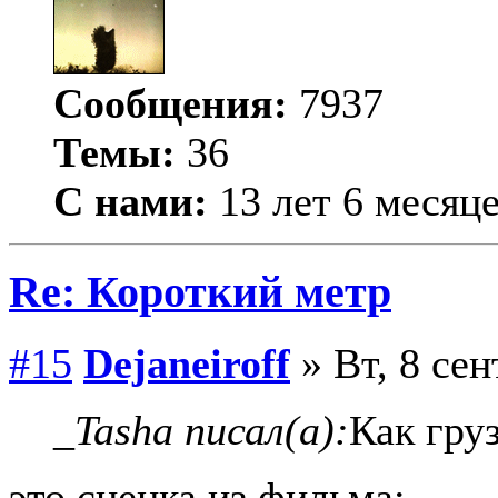
Сообщения:
7937
Темы:
36
С нами:
13 лет 6 месяц
Re: Короткий метр
#15
Dejаneiroff
» Вт, 8 сен
_Tasha писал(а):
Как гру
это сценка из фильма: