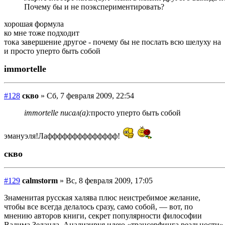
Почему бы и не поэкспериментировать?
хорошая формула
ко мне тоже подходит
тока завершение другое - почему бы не послать всю шелуху на
и просто уперто быть собой
immortelle
#128
скво
» Сб, 7 февраля 2009, 22:54
immortelle писал(а):
просто уперто быть собой
эмануэля!Лафффффффффффффф!
скво
#129
calmstorm
» Вс, 8 февраля 2009, 17:05
Знаменитая русская халява плюс неистребимое желание,
чтобы все всегда делалось сразу, само собой, — вот, по
мнению авторов книги, секрет популярности философии
Вадима Зеланда. Анализируя идею «трансерфинга реальности»