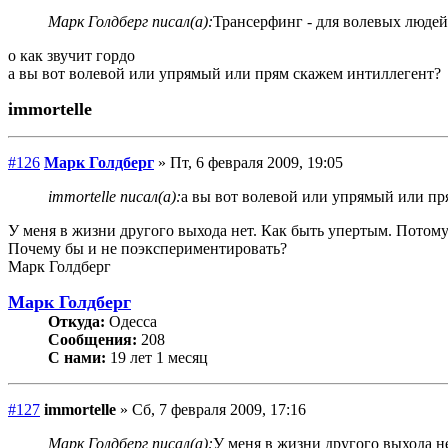
Марк Голдберг писал(а):
Трансерфинг - для волевых людей
о как звучит гордо
а вы вот волевой или упрямый или прям скажем интиллегент?
immortelle
#126
Марк Голдберг
» Пт, 6 февраля 2009, 19:05
immortelle писал(а):
а вы вот волевой или упрямый или пр
У меня в жизни другого выхода нет. Как быть упертым. Потому 
Почему бы и не поэкспериментировать?
Марк Голдберг
Марк Голдберг
Откуда:
Одесса
Сообщения:
208
С нами:
19 лет 1 месяц
#127
immortelle
» Сб, 7 февраля 2009, 17:16
Марк Голдберг писал(а):
У меня в жизни другого выхода не