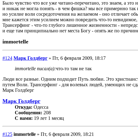
Было чувство что все уже читано-перечитано, это знаем, а это 
и никак не могла понять - в чем фишка? мы все примернно так 
но усилие воли сосредоточения на желаемом - оно отличает о
мне кажется этим усилием можно повредить что-то невидимое,
Трансерфинг - что-то глубого лишенное жизненности - непред
и еще там принципиально нет места Богу - опять же по причине
immortelle
#124
Марк Голдберг
» Пт, 6 февраля 2009, 18:17
immortelle писал(а):
что-то там не так
Люди все разные. Одним подходит Путь любви. Это христианств
путем Воли. Трансерфинг - для волевых людей, умеющих не сда
Марк Голдберг
Марк Голдберг
Откуда:
Одесса
Сообщения:
208
С нами:
19 лет 1 месяц
#125
immortelle
» Пт, 6 февраля 2009, 18:21