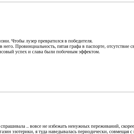
зни. Чтобы лузер превратился в победителя.
его. Провинциальность, пятая графа в паспорте, отсутствие свя
ансовый успех и слава были побочным эффектом.
е спрашивала .. вовсе не избежать ненужных переживаний, скорее
азин эзотерики, я туда наведывалась периодически, совмещая с