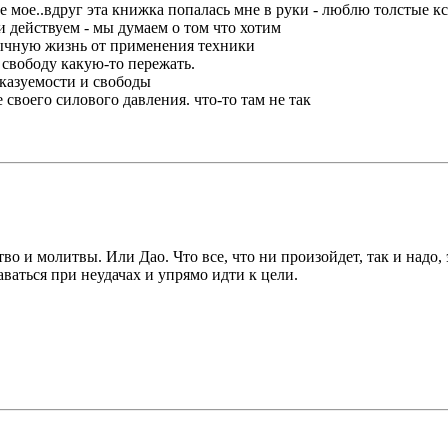
не мое..вдруг эта книжка попалась мне в руки - люблю толстые к
и действуем - мы думаем о том что хотим
бычную жизнь от применения техники
 свободу какую-то пережать.
сказуемости и свободы
 своего силового давления. что-то там не так
о и молитвы. Или Дао. Что все, что ни произойдет, так и надо,
ваться при неудачах и упрямо идти к цели.