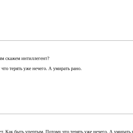
ям скажем интиллегент?
что терять уже нечего. А умирать рано.
т. Как быть упертым. Потому что терять уже нечего. А умирать 