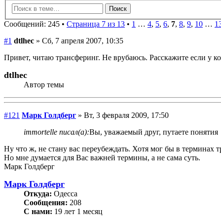
Сообщений: 245 •
Страница 7 из 13
•
1
…
4
,
5
,
6
,
7
,
8
,
9
,
10
…
1
#1
dtlhec
» Сб, 7 апреля 2007, 10:35
Привет, читаю трансферинг. Не врубаюсь. Расскажите если у ко
dtlhec
Автор темы
#121
Марк Голдберг
» Вт, 3 февраля 2009, 17:50
immortelle писал(а):
Вы, уважаемый друг, путаете понятия
Ну что ж, не стану вас переубеждать. Хотя мог бы в терминах
Но мне думается для Вас важней термины, а не сама суть.
Марк Голдберг
Марк Голдберг
Откуда:
Одесса
Сообщения:
208
С нами:
19 лет 1 месяц