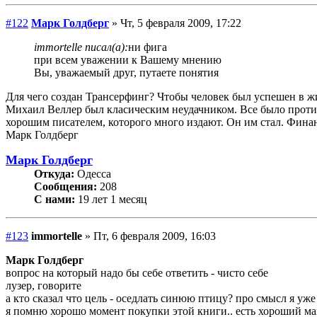
#122
Марк Голдберг
» Чт, 5 февраля 2009, 17:22
immortelle писал(а):
ни фига
при всем уважении к Вашему мнению
Вы, уважаемый друг, путаете понятия
Для чего создан Трансерфинг? Чтобы человек был успешен в жи
Михаил Веллер был класическим неудачником. Все было против н
хорошим писателем, которого много издают. Он им стал. Фин
Марк Голдберг
Марк Голдберг
Откуда:
Одесса
Сообщения:
208
С нами:
19 лет 1 месяц
#123
immortelle
» Пт, 6 февраля 2009, 16:03
Марк Голдберг
вопрос на который надо бы себе ответить - чисто себе
лузер, говорите
а кто сказал что цель - оседлать синюю птицу? про смысл я уж
я помню хорошо момент покупки этой книги.. есть хороший маг