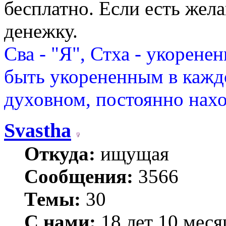
бесплатно. Если есть жел
денежку.
Сва - "Я", Стха - укорене
быть укорененным в каждо
духовном, постоянно нахо
Svastha
Откуда:
ищущая
Сообщения:
3566
Темы:
30
С нами:
18 лет 10 меся