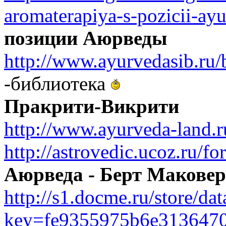
aromaterapiya-s-pozicii-ay
позиции Аюрведы
http://www.ayurvedasib.ru/b
-библиотека
Пракрити-Викрити
http://www.ayurveda-land.r
http://astrovedic.ucoz.ru/f
Аюрведа - Берт Маковер
http://s1.docme.ru/store/d
key=fe9355975b6e313647