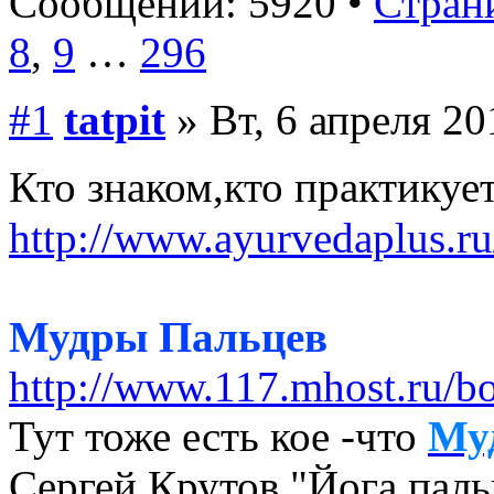
Сообщений: 5920 •
Страни
8
,
9
…
296
#1
tatpit
» Вт, 6 апреля 20
Кто знаком,кто практику
http://www.ayurvedaplus.ru
Мудры Пальцев
http://www.117.mhost.ru/b
Тут тоже есть кое -что
Му
Сергей Крутов "Йога пал