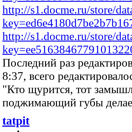
http://s1.docme.ru/store/d
key=ed6e4180d7be2b7b16
http://s1.docme.ru/store/d
key=ee5163846779101322
Последний раз редактиро
8:37, всего редактировалос
"Кто щурится, тот замышл
поджимающий губы делает
tatpit