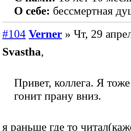
О себе:
бессмертная ду
#104
Verner
» Чт, 29 апре
Svastha
,
Привет, коллега. Я тож
гонит прану вниз.
я раньше где то читал(каж