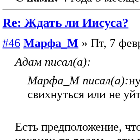
Re: Ждать ли Иисуса?
#46
Марфа_М
» Пт, 7 фев
Адам писал(а):
Марфа_М писал(а):
ну
свихнуться или не уй
Есть предположение, что