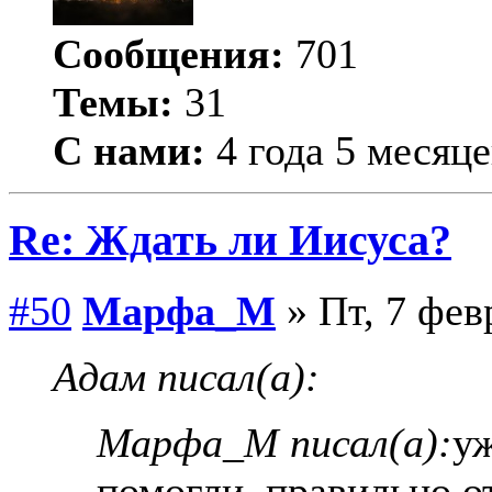
Сообщения:
701
Темы:
31
С нами:
4 года 5 месяце
Re: Ждать ли Иисуса?
#50
Марфа_М
» Пт, 7 фев
Адам писал(а):
Марфа_М писал(а):
уж
помогли, правильно о