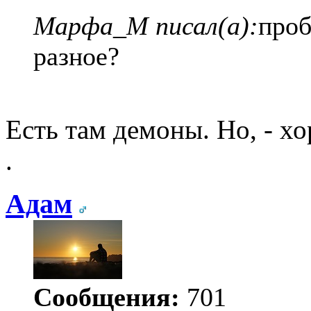
Марфа_М писал(а):
проб
разное?
Есть там демоны. Но, - х
.
Адам
Сообщения:
701