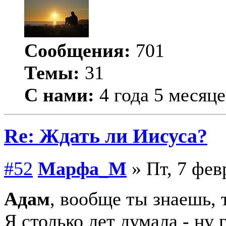
Сообщения:
701
Темы:
31
С нами:
4 года 5 месяце
Re: Ждать ли Иисуса?
#52
Марфа_М
» Пт, 7 фев
Адам
, вообще ты знаешь, 
Я столько лет думала - ну 