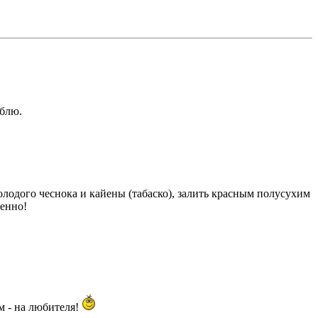
юблю.
молодого чеснока и кайены (табаско), залить красным полусухим
венно!
м - на любителя!