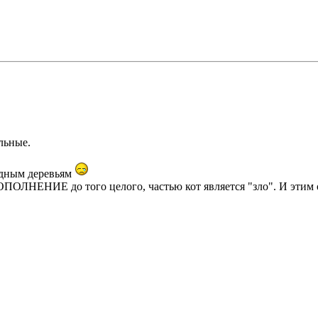
льные.
кадным деревьям
з ДОПОЛНЕНИЕ до того целого, частью кот является "зло". И эт