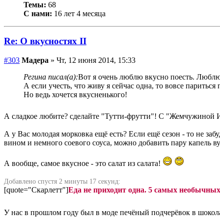
Темы:
68
С нами:
16 лет 4 месяца
Re: О вкусностях II
#303
Мадера
» Чт, 12 июня 2014, 15:33
Регина писал(а):
Вот я очень люблю вкусно поесть. Люблю 
А если учесть, что живу я сейчас одна, то вовсе париться
Но ведь хочется вкусненького!
А сладкое любите? сделайте "Тутти-фрутти"! С "Жемчужиной 
А у Вас молодая морковка ещё есть? Если ещё сезон - то не заб
вином и немного соевого соуса, можно добавить пару капель 
А вообще, самое вкусное - это салат из салата!
Добавлено спустя 2 минуты 17 секунд:
[quote="Скарлетт"]
Еда не приходит одна. 5 самых необычны
У нас в прошлом году был в моде печёный подчерёвок в шокола