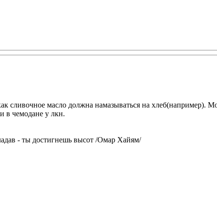
и как сливочное масло должна намазываться на хлеб(например). 
и в чемодане у лкн.
ладав - ты достигнешь высот /Омар Хайям/