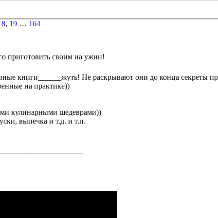
18
,
19
…
164
го приготовить своим на ужин!
рные книги______жуть! Не раскрывают они до конца секреты пр
ренные на практике))
шими кулинарными шедеврами))
ки, выпечка и т.д. и т.п.
----------------------------------