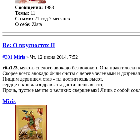
Сообщения:
1983
Темы:
11
С нами:
21 год 7 месяцев
О себе:
Zlata
Re: О вкусностях II
#301
Miris
» Чт, 12 июня 2014, 7:52
rita123
, мякоть спелого авокадо без волокон. Она практическ
Скорее всего авокадо были сняты с дерева зелеными и дозревал
Нищим дервишем став - ты достигнешь высот,
сердце в кровь изодрав - ты достигнешь высот,
Прочь, пустые мечты о великих свершеньях! Лишь с собой сов
Miris