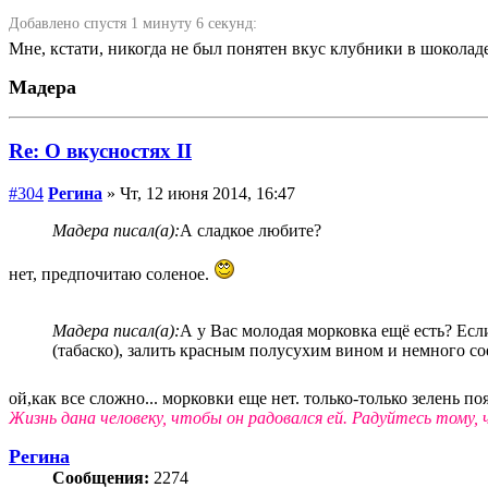
Добавлено спустя 1 минуту 6 секунд:
Мне, кстати, никогда не был понятен вкус клубники в шоколаде
Мадера
Re: О вкусностях II
#304
Регина
» Чт, 12 июня 2014, 16:47
Мадера писал(а):
А сладкое любите?
нет, предпочитаю соленое.
Мадера писал(а):
А у Вас молодая морковка ещё есть? Если
(табаско), залить красным полусухим вином и немного с
ой,как все сложно... морковки еще нет. только-только зелень поя
Жизнь дана человеку, чтобы он радовался ей. Радуйтесь тому, ч
Регина
Сообщения:
2274