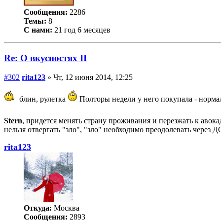
Сообщения:
2286
Темы:
8
С нами:
21 год 6 месяцев
Re: О вкусностях II
#302
rita123
» Чт, 12 июня 2014, 12:25
блин, рулетка
Полторы недели у него покупала - норма
Stern
, придется менять страну проживания и перезжать к аво
нельзя отвергать "зло", "зло" необходимо преодолевать чере
rita123
Откуда:
Москва
Сообщения:
2893