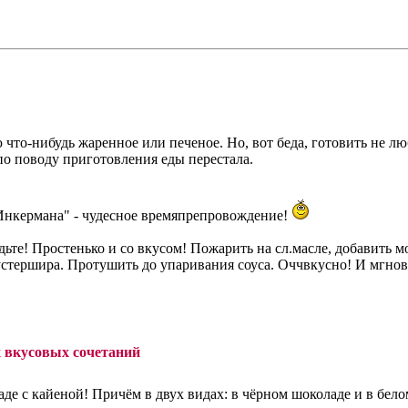
что-нибудь жаренное или печеное. Но, вот беда, готовить не л
 по поводу приготовления еды перестала.
Инкермана" - чудесное времяпрепровождение!
удьте! Простенько и со вкусом! Пожарить на сл.масле, добавить 
вустершира. Протушить до упаривания соуса. Оччвкусно! И мгно
х вкусовых сочетаний
де с кайеной! Причём в двух видах: в чёрном шоколаде и в бело