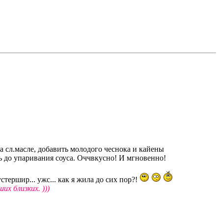
на сл.масле, добавить молодого чеснока и кайены
ь до упаривания соуса. Оччвкусно! И мгновенно!
стершир... ужс... как я жила до сих пор?!
их близких. )))