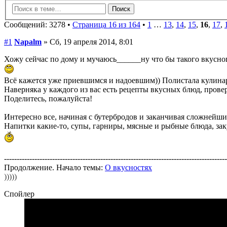
Сообщений: 3278 •
Страница 16 из 164
•
1
…
13
,
14
,
15
,
16
,
17
,
#1
Napalm
» Сб, 19 апреля 2014, 8:01
Хожу сейчас по дому и мучаюсь______ну что бы такого вкусно
Всё кажется уже приевшимся и надоевшим)) Полистала кулина
Наверняка у каждого из вас есть рецепты вкусных блюд, прове
Поделитесь, пожалуйста!
Интересно все, начиная с бутербродов и заканчивая сложней
Напитки какие-то, супы, гарниры, мясные и рыбные блюда, закус
----------------------------------------------------------------------------------------
Продолжение. Начало темы:
О вкусностях
)))))
Спойлер