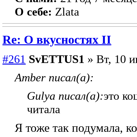
О себе:
Zlata
Re: О вкусностях II
#261
SvETTUS1
» Вт, 10 и
Amber писал(а):
Gulya писал(а):
это ко
читала
Я тоже так подумала, к