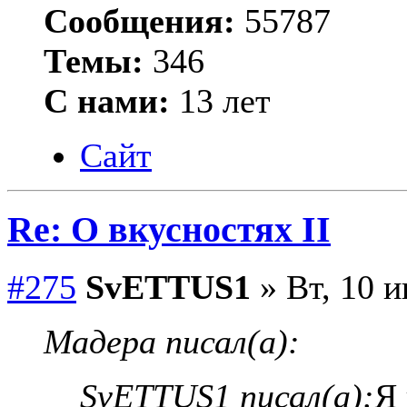
Сообщения:
55787
Темы:
346
С нами:
13 лет
Сайт
Re: О вкусностях II
#275
SvETTUS1
» Вт, 10 и
Мадера писал(а):
SvETTUS1 писал(а):
Я 