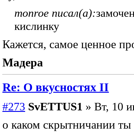
monroe писал(а):
замочен
кислинку
Кажется, самое ценное п
Мадера
Re: О вкусностях II
#273
SvETTUS1
» Вт, 10 и
о каком скрытничании ты