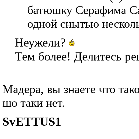
батюшку Серафима Са
одной снытью несколь
Неужели?
Тем более! Делитесь р
Мадера, вы знаете что так
шо таки нет.
SvETTUS1