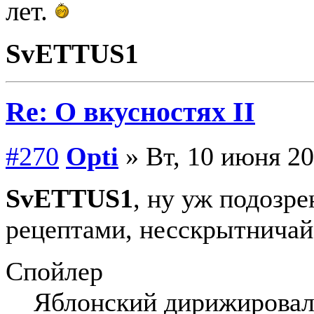
лет.
SvETTUS1
Re: О вкусностях II
#270
Opti
» Вт, 10 июня 20
SvETTUS1
, ну уж подозре
рецептами, несскрытничай
Спойлер
Яблонский дирижирова