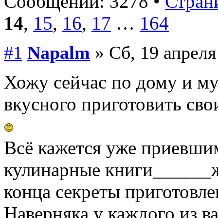
Сообщений: 3278 •
Страни
14
,
15
,
16
,
17
…
164
#1
Napalm
» Сб, 19 апреля
Хожу сейчас по дому и м
вкусного приготовить сво
Всё кажется уже приевши
кулинарные книги______ж
конца секреты приготовле
Наверняка у каждого из в