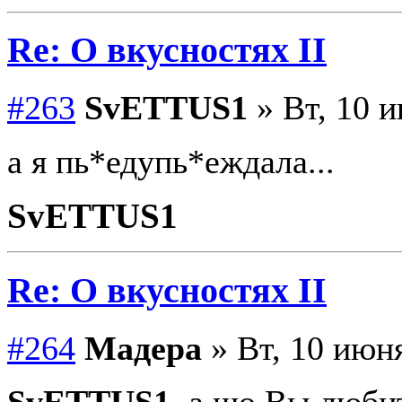
Re: О вкусностях II
#263
SvETTUS1
» Вт, 10 и
а я пь*едупь*еждала...
SvETTUS1
Re: О вкусностях II
#264
Мадера
» Вт, 10 июня
SvETTUS1
, а що Вы люби