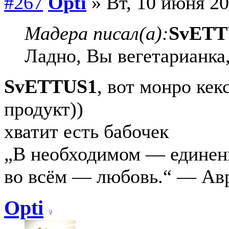
#267
Opti
» Вт, 10 июня 20
Мадера писал(а):
SvETT
Ладно, Вы вегетарианка
SvETTUS1
, вот монро кек
продукт))
хватит есть бабочек
„В необходимом — единени
во всём — любовь.“ — Ав
Opti