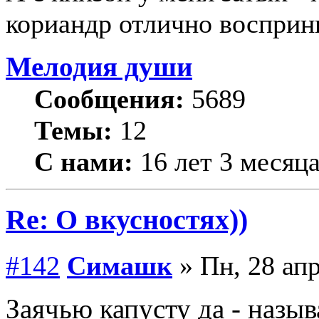
кориандр отлично воспри
Мелодия души
Сообщения:
5689
Темы:
12
С нами:
16 лет 3 месяц
Re: О вкусностях))
#142
Симашк
» Пн, 28 апр
Заячью капусту да - назы