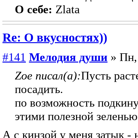
О себе:
Zlata
Re: О вкусностях))
#141
Мелодия души
» Пн,
Zoe писал(а):
Пусть расте
посадить.
по возможность подкину
этими полезной зеленью
А с кинзой у меня затык - 