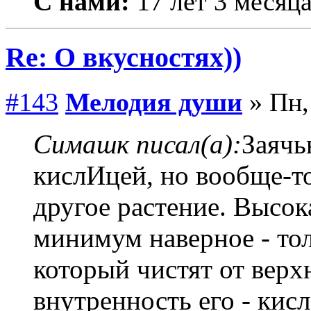
С нами:
17 лет 3 месяц
Re: О вкусностях))
#143
Мелодия души
» Пн,
Симашк писал(а):
Заячь
кислИцей, но вообще-т
другое растение. Высока
минимум наверное - тол
который чистят от верх
внутренность его - кис