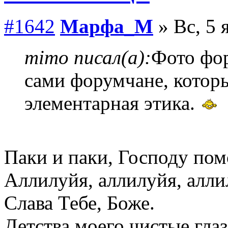
#1642
Марфа_М
» Вс, 5 
mimo писал(а):
Фото фор
сами форумчане, которы
элементарная этика.
Паки и паки, Господу пом
Аллилуйя, аллилуйя, алли
Слава Тебе, Боже.
Детства моего чистые гла