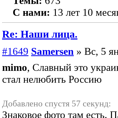
Темы:
673
С нами:
13 лет 10 меся
Re: Наши лица.
#1649
Samersen
» Вс, 5 я
mimo
, Славный это украи
стал нелюбить Россию
Добавлено спустя 57 секунд:
Знаковое фото там есть. П