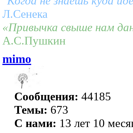
"Когда не знаешь куда ид
Л.Сенека
«Привычка свыше нам дан
А.С.Пушкин
mimo
Сообщения:
44185
Темы:
673
С нами:
13 лет 10 меся