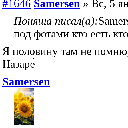
#1646
Samersen
» Вс, 5 я
Поняша писал(а):
Samer
под фотами кто есть кт
Я половину там не помню,
Назаре́
Samersen