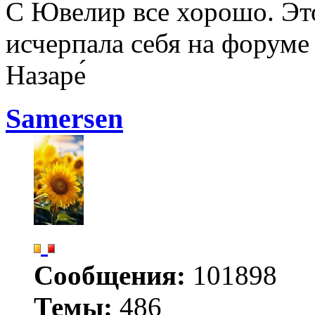
С Ювелир все хорошо. Это
исчерпала себя на форуме 
Назаре́
Samersen
Сообщения:
101898
Темы:
486