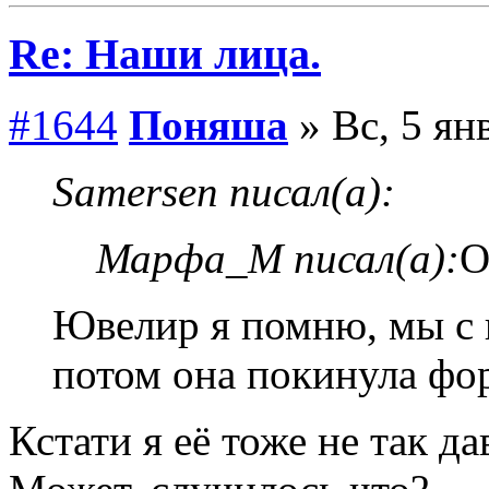
Re: Наши лица.
#1644
Поняша
» Вс, 5 ян
Samersen писал(а):
Марфа_М писал(а):
О
Ювелир я помню, мы с н
потом она покинула фо
Кстати я её тоже не так д