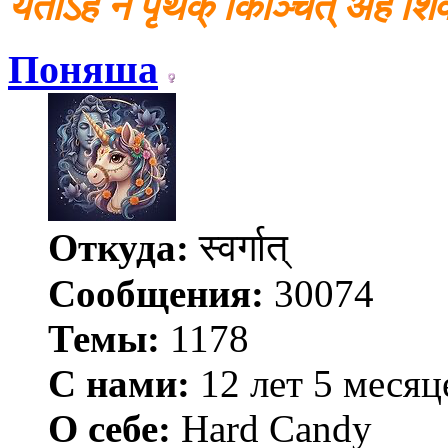
यतोऽहं न पृथक् किञ्चित् अहं श
Поняша
Откуда:
स्वर्गात्
Сообщения:
30074
Темы:
1178
С нами:
12 лет 5 месяц
О себе:
Hard Candy