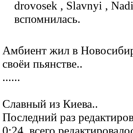
drovosek , Slavnyi , Na
вспомнилась.
Амбиент жил в Новосибир
своёи пьянстве..
......
Славный из Киева..
Последний раз редактиро
0:24, всего редактировалос