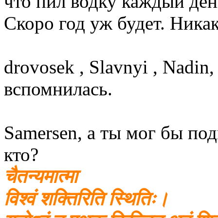
что пил водку каждый день
Скоро год уж будет. Ника
drovosek , Slavnyi , Nadin
вспомнилась.
Samersen, а ты мог бы под
кто?
चैतन्यमात्मा
विश्वं शक्तिरिति स्थितिः।