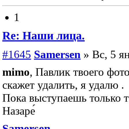
1
Re: Наши лица.
#1645
Samersen
» Вс, 5 я
mimo
, Павлик твоего фото
скажет удалить, я удалю .
Пока выступаешь только т
Назаре́
Samersen