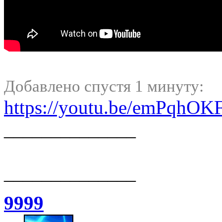
Добавлено спустя 1 минуту:
https://youtu.be/emPqh
______________
______________
9999