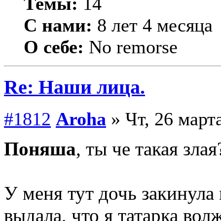
Темы:
14
С нами:
8 лет 4 месяца
О себе:
No remorse
Re: Наши лица.
#1812
Aroha
» Чт, 26 марта
Поняша
, ты че такая зл
У меня тут дочь закинула
выдала, что я татарка вол