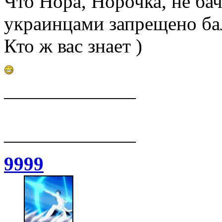
Что Нора, Норочка, не бач
украинцами запрещено бал
Кто ж вас знает )
______________
______________
9999