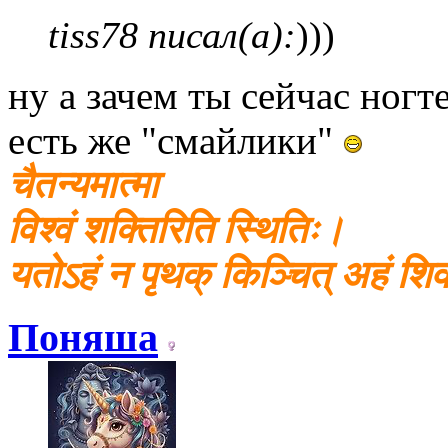
tiss78 писал(а):
)))
ну а зачем ты сейчас ногт
есть же "смайлики"
चैतन्यमात्मा
विश्वं शक्तिरिति स्थितिः।
यतोऽहं न पृथक् किञ्चित् अहं श
Поняша