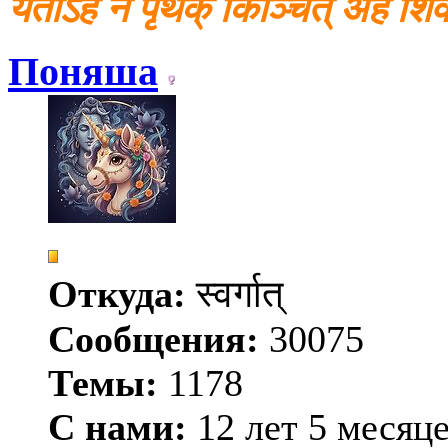
यतोऽहं न पृथक् किञ्चित् अहं श
Поняша
Откуда:
स्वर्गात्
Сообщения:
30075
Темы:
1178
С нами:
12 лет 5 месяц