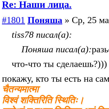
Re: Наши лица.
#1801
Поняша
» Ср, 25 ма
tiss78 писал(а):
Поняша писал(а):
разь
что-что ты сделаешь?)))
покажу, кто ты есть на са
चैतन्यमात्मा
विश्वं शक्तिरिति स्थितिः।