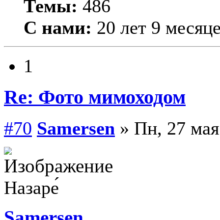
Темы:
486
С нами:
20 лет 9 месяц
1
Re: Фото мимоходом
#70
Samersen
» Пн, 27 мая
Назаре́
Samersen