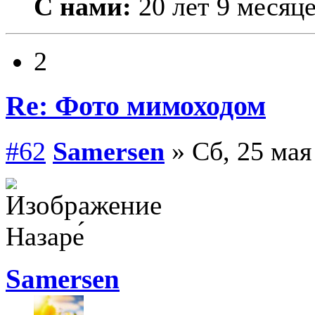
С нами:
20 лет 9 месяц
2
Re: Фото мимоходом
#62
Samersen
» Сб, 25 мая
Назаре́
Samersen