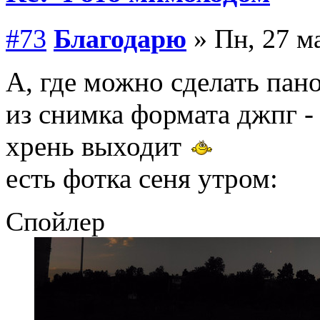
#73
Благодарю
» Пн, 27 ма
А, где можно сделать пан
из снимка формата джпг - 
хрень выходит
есть фотка сеня утром:
Спойлер