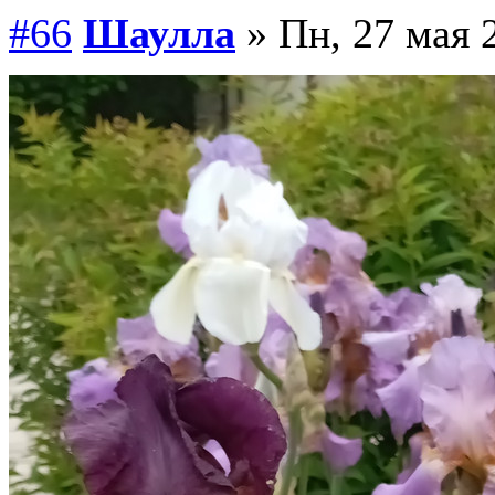
#66
Шаулла
» Пн, 27 мая 2