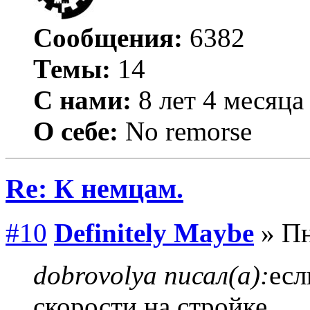
Сообщения:
6382
Темы:
14
С нами:
8 лет 4 месяца
О себе:
No remorse
Re: К немцам.
#10
Definitely Maybe
» Пн
dobrovolya писал(а):
есл
скорости на стройке,