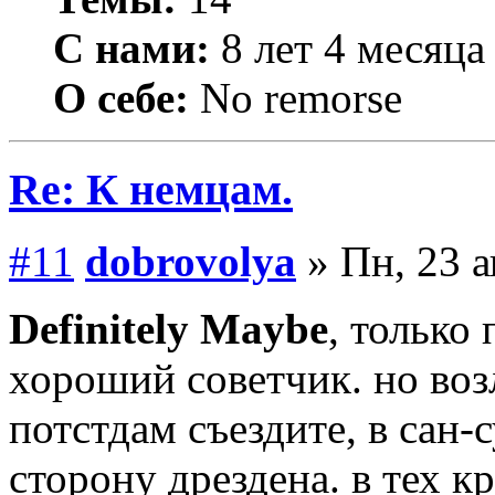
С нами:
8 лет 4 месяца
О себе:
No remorse
Re: К немцам.
#11
dobrovolya
» Пн, 23 а
Definitely Maybe
, только 
хороший советчик. но воз
потстдам съездите, в сан-с
сторону дрездена. в тех к