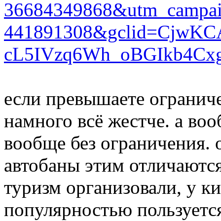
36684349868&utm_campai
441891308&gclid=CjwKC
cL5IVzq6Wh_oBGIkb4Cx
если превышаете ограниче
намного всё жестче. а во
вообще без ограничения. 
автобаны этим отличаются
туризм организовали, у к
популярностью пользуетс