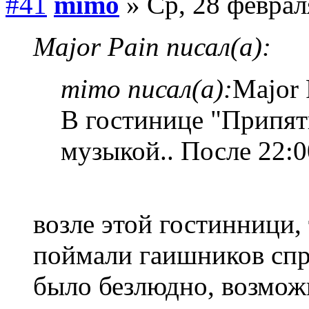
#41
mimo
» Ср, 28 феврал
Major Pain писал(а):
mimo писал(а):
Major 
В гостинице "Припять
музыкой.. После 22:0
возле этой гостинници, 
поймали гаишников спро
было безлюдно, возможн