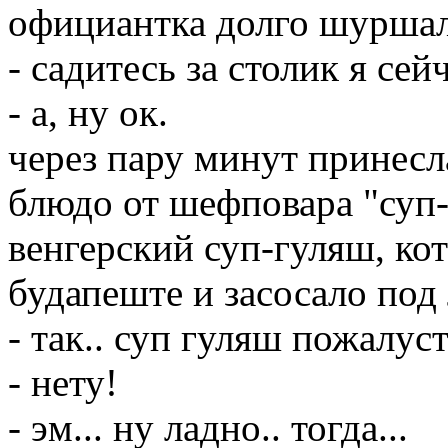
официантка долго шуршал
- садитесь за столик я се
- а, ну ок.
через пару минут принесл
блюдо от шефповара "суп-
венгерский суп-гуляш, ко
будапеште и засосало под
- так.. суп гуляш пожалуст
- нету!
- эм... ну ладно.. тогда...