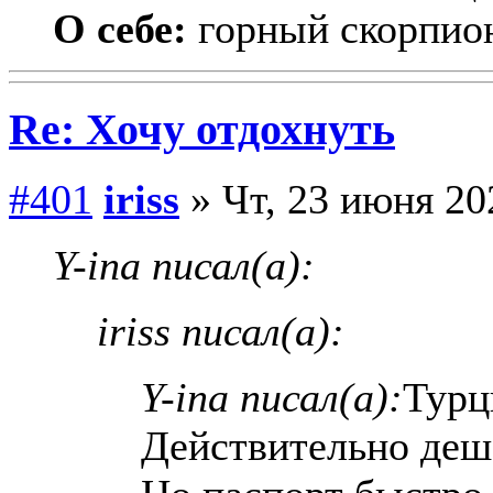
О себе:
горный скорпио
Re: Хочу отдохнуть
#401
iriss
» Чт, 23 июня 20
Y-ina писал(а):
iriss писал(а):
Y-ina писал(а):
Турц
Действительно деш