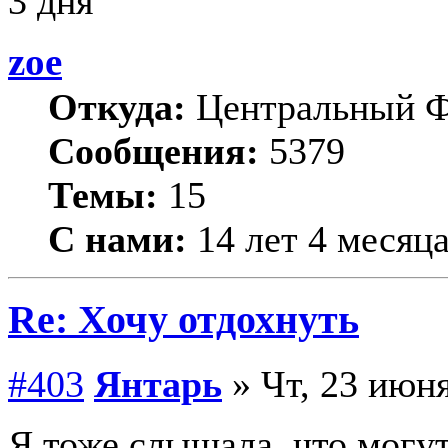
3 дня
zoe
Откуда:
Центральный 
Сообщения:
5379
Темы:
15
С нами:
14 лет 4 месяц
Re: Хочу отдохнуть
#403
Янтарь
» Чт, 23 июня
Я тоже слышала, что могут