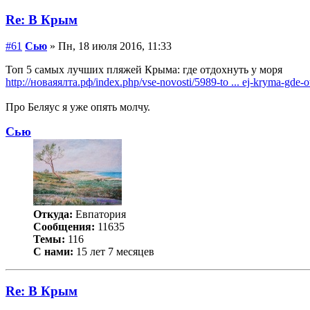
Re: В Крым
#61
Сью
» Пн, 18 июля 2016, 11:33
Топ 5 самых лучших пляжей Крыма: где отдохнуть у моря
http://новаяялта.рф/index.php/vse-novosti/5989-to ... ej-kryma-gde
Про Беляус я уже опять молчу.
Сью
Откуда:
Евпатория
Сообщения:
11635
Темы:
116
С нами:
15 лет 7 месяцев
Re: В Крым