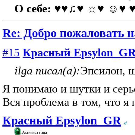
О себе:
♥♥♫♥ ☼♥ ☺♥ 
Re: Добро пожаловать н
#15
Красный Epsylon_G
ilga писал(а):
Эпсилон, ш
Я понимаю и шутки и серь
Вся проблема в том, что я 
Красный Epsylon_GR