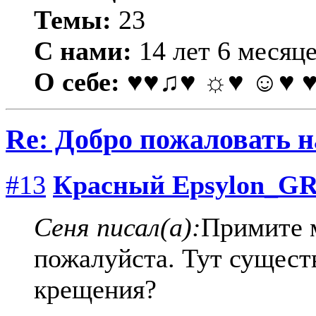
Темы:
23
С нами:
14 лет 6 месяц
О себе:
♥♥♫♥ ☼♥ ☺♥ 
Re: Добро пожаловать н
#13
Красный Epsylon_G
Сеня писал(а):
Примите 
пожалуйста. Тут сущест
крещения?