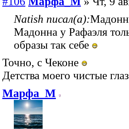
#106
Марфа_М
» Чт, 9 а
Natish писал(а):
Мадонна
Мадонна у Рафаэля толь
образы так себе
Точно, с Чеконе
Детства моего чистые гла
Марфа_М