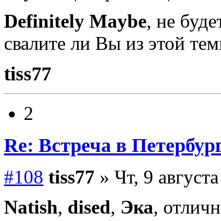
Definitely Maybe
, не буд
свалите ли Вы из этой те
tiss77
2
Re: Встреча в Петербург
#108
tiss77
» Чт, 9 августа
Natish
,
dised
,
Эка
, отлич