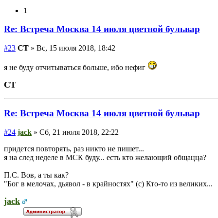
1
Re: Встреча Москва 14 июля цветной бульвар
#23
СТ
» Вс, 15 июля 2018, 18:42
я не буду отчитываться больше, ибо нефиг
СТ
Re: Встреча Москва 14 июля цветной бульвар
#24
jack
» Сб, 21 июля 2018, 22:22
придется повторять, раз никто не пишет...
я на след неделе в МСК буду... есть кто желающий общацца?
П.С. Вов, а ты как?
"Бог в мелочах, дьявол - в крайностях" (с) Кто-то из великих...
jack