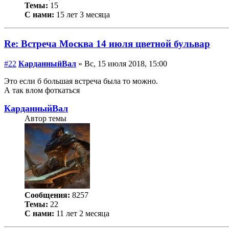
Темы:
15
С нами:
15 лет 3 месяца
Re: Встреча Москва 14 июля цветной бульвар
#22
КарданныйВал
» Вс, 15 июля 2018, 15:00
Это если б большая встреча была то можно.
А так влом фоткаться
КарданныйВал
Автор темы
Сообщения:
8257
Темы:
22
С нами:
11 лет 2 месяца