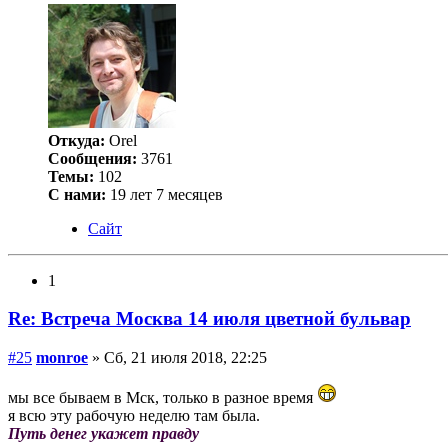
Откуда:
Orel
Сообщения:
3761
Темы:
102
С нами:
19 лет 7 месяцев
Сайт
1
Re: Встреча Москва 14 июля цветной бульвар
#25
monroe
» Сб, 21 июля 2018, 22:25
мы все бываем в Мск, только в разное время
я всю эту рабочую неделю там была.
Путь денег укажет правду