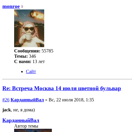
monroe
Сообщения:
55785
Темы:
346
С нами:
13 лет
Сайт
Re: Встреча Москва 14 июля цветной бульвар
#26
КарданныйВал
» Вс, 22 июля 2018, 1:35
jack
, не, я дома)
КарданныйВал
Автор темы