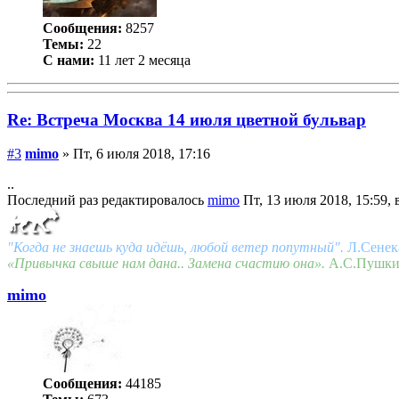
Сообщения:
8257
Темы:
22
С нами:
11 лет 2 месяца
Re: Встреча Москва 14 июля цветной бульвар
#3
mimo
» Пт, 6 июля 2018, 17:16
..
Последний раз редактировалось
mimo
Пт, 13 июля 2018, 15:59, 
"Когда не знаешь куда идёшь, любой ветер попутный".
Л.Сенек
«Привычка свыше нам дана.. Замена счастию она».
А.С.Пушк
mimo
Сообщения:
44185