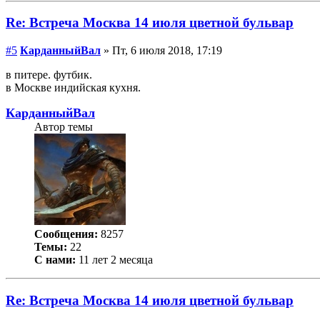
Re: Встреча Москва 14 июля цветной бульвар
#5
КарданныйВал
» Пт, 6 июля 2018, 17:19
в питере. футбик.
в Москве индийская кухня.
КарданныйВал
Автор темы
Сообщения:
8257
Темы:
22
С нами:
11 лет 2 месяца
Re: Встреча Москва 14 июля цветной бульвар