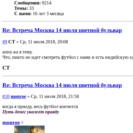
Сообщения:
9214
Темы:
33
С нами:
16 лет 3 месяца
Re: Встреча Москва 14 июля цветной бульвар
#9
СТ
» Ср, 11 июля 2018, 20:08
апну-ка я тему.
Что, никто не идет смотреть футбол с нами и есть индийскую е
СТ
Re: Встреча Москва 14 июля цветной бульвар
#10
monroe
» Ср, 11 июля 2018, 21:58
когда я приеду, весь футбол кончится
Путь денег укажет правду
monroe