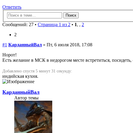
Ответить
Сообщений: 27 •
Страница 1 из 2
•
1
,
,
2
2
#1
КарданныйВал
» Пт, 6 июля 2018, 17:08
Норот!
Есть желание в МСК в недорогом месте встретиться, посидеть, ф
Добавлено спустя 5 минут 31 секунду:
индийская кухня.
КарданныйВал
Автор темы