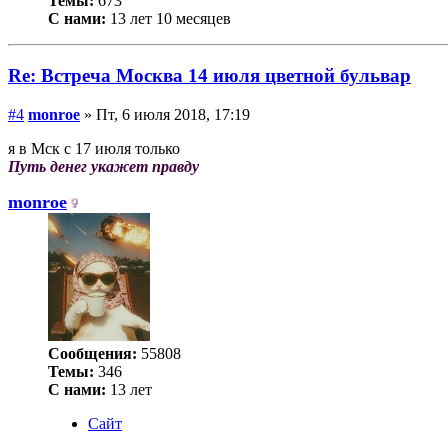
Темы:
673
С нами:
13 лет 10 месяцев
Re: Встреча Москва 14 июля цветной бульвар
#4
monroe
» Пт, 6 июля 2018, 17:19
я в Мск с 17 июля только
Путь денег укажет правду
monroe
Сообщения:
55808
Темы:
346
С нами:
13 лет
Сайт