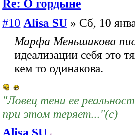
Re: О гордыне
#10
Alisa SU
» Сб, 10 янв
Марфа Меньшикова пис
идеализации себя это т
кем то одинакова.
"Ловец тени ее реальнос
при этом теряет..."(c)
Alisa SU