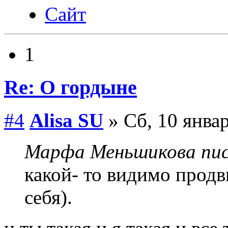
Сайт
1
Re: О гордыне
#4
Alisa SU
» Сб, 10 январ
Марфа Меньшикова пис
какой- то видимо продв
себя).