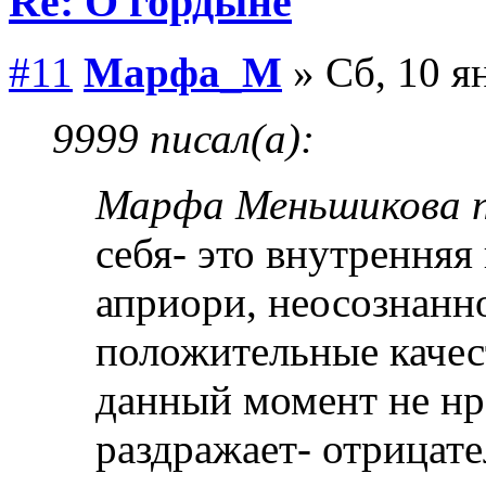
Re: О гордыне
#11
Марфа_М
» Сб, 10 я
9999 писал(а):
Марфа Меньшикова п
себя- это внутренняя
априори, неосознанн
положительные качест
данный момент не нр
раздражает- отрицате