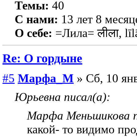
Темы:
40
С нами:
13 лет 8 месяц
О себе:
=Лила= लीला, līl
Re: О гордыне
#5
Марфа_М
» Сб, 10 ян
Юрьевна писал(а):
Марфа Меньшикова п
какой- то видимо пр