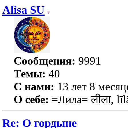
Alisa SU
Сообщения:
9991
Темы:
40
С нами:
13 лет 8 месяц
О себе:
=Лила= लीला, līl
Re: О гордыне