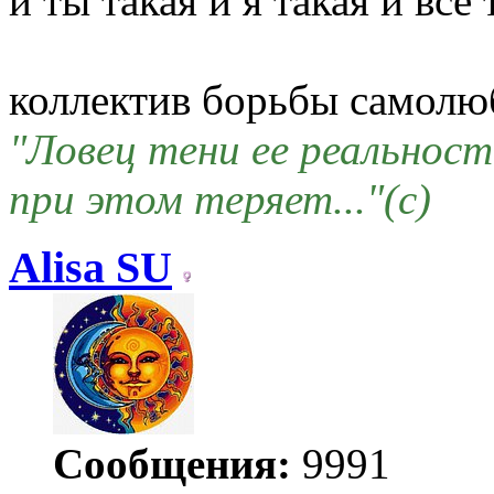
и ты такая и я такая и все 
коллектив борьбы самол
"Ловец тени ее реальнос
при этом теряет..."(c)
Alisa SU
Сообщения:
9991