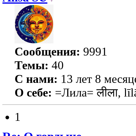
Сообщения:
9991
Темы:
40
С нами:
13 лет 8 месяц
О себе:
=Лила= लीला, līl
1