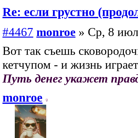
Re: если грустно (продо
#4467
monroe
» Ср, 8 июл
Вот так съешь сковородо
кетчупом - и жизнь играе
Путь денег укажет прав
monroe