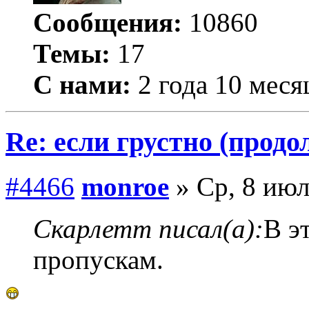
Сообщения:
10860
Темы:
17
С нами:
2 года 10 меся
Re: если грустно (продо
#4466
monroe
» Ср, 8 июл
Скарлетт писал(а):
В э
пропускам.