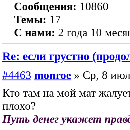
Сообщения:
10860
Темы:
17
С нами:
2 года 10 меся
Re: если грустно (продо
#4463
monroe
» Ср, 8 июл
Кто там на мой мат жалует
плохо?
Путь денег укажет прав