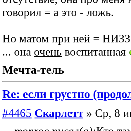
говорил = а это - ложь.
Но матом при ней = НИЗ
... она
очень
воспитанная
Мечта-тель
Re: если грустно (продо
#4465
Скарлетт
» Ср, 8 и
monroe писал(а):
Кто та