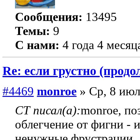
Сообщения:
13495
Темы:
9
С нами:
4 года 4 месяц
Re: если грустно (продо
#4469
monroe
» Ср, 8 июл
СТ писал(а):
monroe, по
облегчение от фигни - 
ненужные фрустрации.