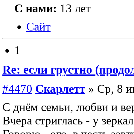
С нами:
13 лет
Сайт
1
Re: если грустно (продо
#4470
Скарлетт
» Ср, 8 и
С днём семьи, любви и в
Вчера стриглась - у зерка
Говорю - ого, в честь за