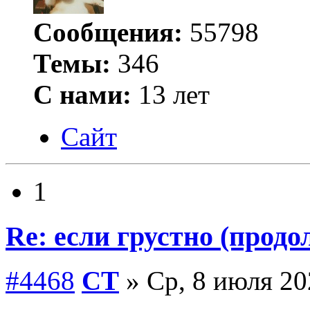
Сообщения:
55798
Темы:
346
С нами:
13 лет
Сайт
1
Re: если грустно (продо
#4468
СТ
» Ср, 8 июля 20