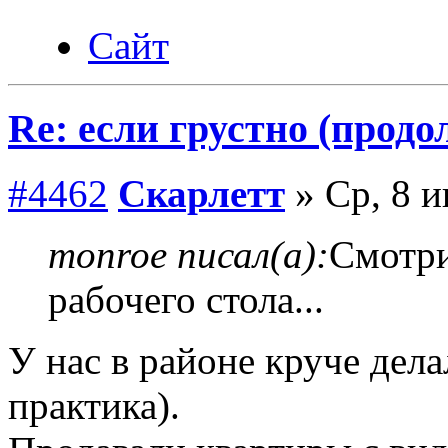
Сайт
Re: если грустно (продо
#4462
Скарлетт
» Ср, 8 и
monroe писал(а):
Смотри
рабочего стола...
У нас в районе круче дела
практика).