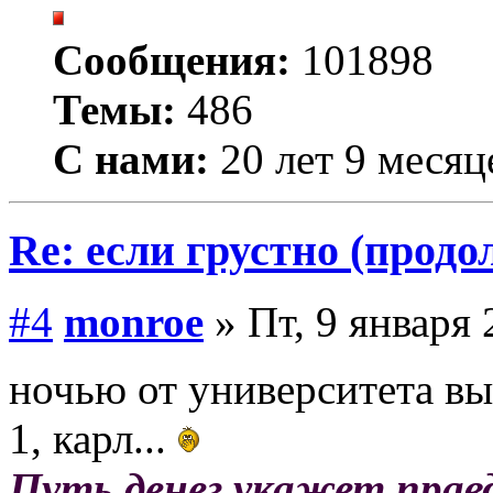
Сообщения:
101898
Темы:
486
С нами:
20 лет 9 месяц
Re: если грустно (продо
#4
monroe
» Пт, 9 января 
ночью от университета вы
1, карл...
Путь денег укажет прав