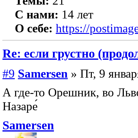
Темы:
21
С нами:
14 лет
О себе:
https://postimage
Re: если грустно (продо
#9
Samersen
» Пт, 9 январ
А где-то Орешник, во Ль
Назаре́
Samersen