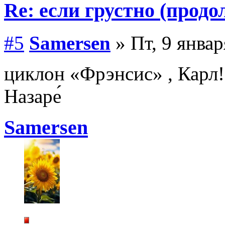
Re: если грустно (продо
#5
Samersen
» Пт, 9 январ
циклон «Фрэнсис» , Карл!
Назаре́
Samersen