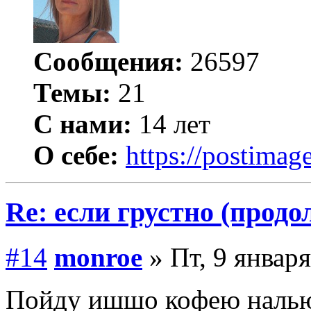
Сообщения:
26597
Темы:
21
С нами:
14 лет
О себе:
https://postimage
Re: если грустно (продо
#14
monroe
» Пт, 9 января
Пойду ишшо кофею наль