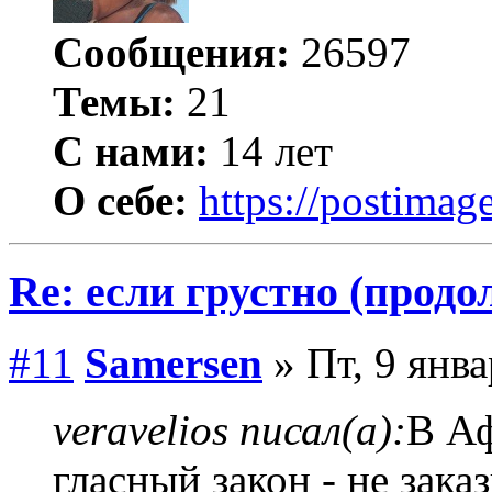
Сообщения:
26597
Темы:
21
С нами:
14 лет
О себе:
https://postimage
Re: если грустно (продо
#11
Samersen
» Пт, 9 янва
veravelios писал(а):
В Аф
гласный закон - не зака