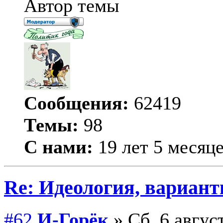
Автор темы
Сообщения:
62419
Темы:
98
С нами:
19 лет 5 месяц
Re: Идеология, вариант
#62
И-Горёк
» Сб, 6 авгус