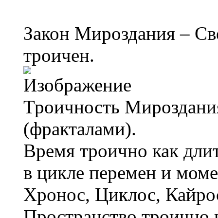
Закон Мироздания – Св
троичен.
Троичность Мироздани
(фракталами).
Время троично как длит
в цикле перемен и моме
Хронос, Циклос, Кайрос
Пространство троично к