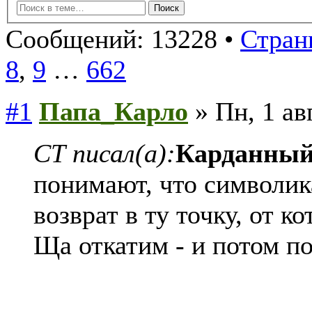
Сообщений: 13228 •
Стран
8
,
9
…
662
#1
Папа_Карло
» Пн, 1 ав
СТ писал(а):
Карданны
понимают, что символик
возврат в ту точку, от к
Ща откатим - и потом по